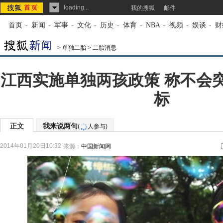
loading...
我的搜狐
邮件
首页
-
新闻
-
军事
-
文化
-
历史
-
体育
-
NBA
-
视频
-
娱谈
-
财
>
单独二胎
>
二胎消息
江西实施单独两孩政策 称不会
标
正文
我来说两句
(
人参与)
2014年01月20日10:32
来源：
中国新闻网