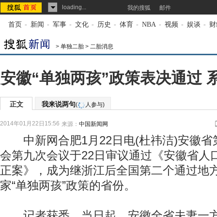
loading...
我的搜狐
邮件
首页
-
新闻
-
军事
-
文化
-
历史
-
体育
-
NBA
-
视频
-
娱谈
-
财
>
单独二胎
>
二胎消息
安徽“单独两孩”政策表决通过 
正文
我来说两句
(
人参与)
2014年01月22日15:56
来源：
中国新闻网
中新网合肥1月22日电(杜祎洁)安徽省
会第九次会议于22日审议通过《安徽省人
正案》，成为继浙江后全国第二个通过地
家“单独两孩”政策的省份。
记者获悉，当日起，安徽全省夫妻一方