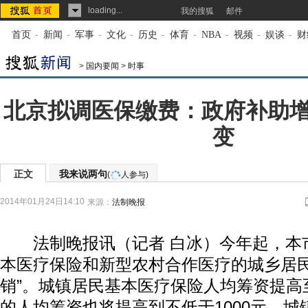
loading...
我的搜狐
邮件
首页
-
新闻
-
军事
-
文化
-
历史
-
体育
-
NBA
-
视频
-
娱谈
-
财
>
国内要闻
>
时事
北京拟调医保缴费：政府补助
变
正文
我来说两句
(
人参与)
2014年01月24日14:10
来源：
法制晚报
法制晚报讯（记者 白冰）今年起，本
本医疗保险和新型农村合作医疗的城乡居民
销”。城镇居民基本医疗保险人均筹资提高至
的人均筹资也将提高到不低于1000元，