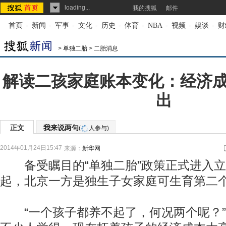
loading...
我的搜狐
邮件
首页
-
新闻
-
军事
-
文化
-
历史
-
体育
-
NBA
-
视频
-
娱谈
-
财
>
单独二胎
>
二胎消息
解读二孩家庭账本变化：经济
出
正文
我来说两句
(
人参与)
2014年01月24日15:47
来源：
新华网
备受瞩目的“单独二胎”政策正式进入立
起，北京一方是独生子女家庭可生育第二
“一个孩子都养不起了，何况两个呢？”