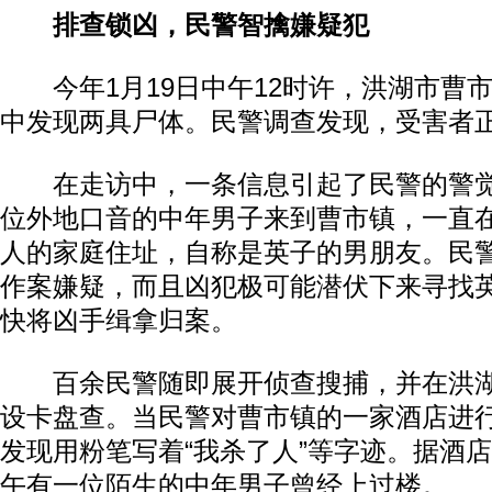
排查锁凶，民警智擒嫌疑犯
今年1月19日中午12时许，洪湖市曹
中发现两具尸体。民警调查发现，受害者
在走访中，一条信息引起了民警的警觉
位外地口音的中年男子来到曹市镇，一直
人的家庭住址，自称是英子的男朋友。民
作案嫌疑，而且凶犯极可能潜伏下来寻找
快将凶手缉拿归案。
百余民警随即展开侦查搜捕，并在洪湖
设卡盘查。当民警对曹市镇的一家酒店进
发现用粉笔写着“我杀了人”等字迹。据酒
午有一位陌生的中年男子曾经上过楼。