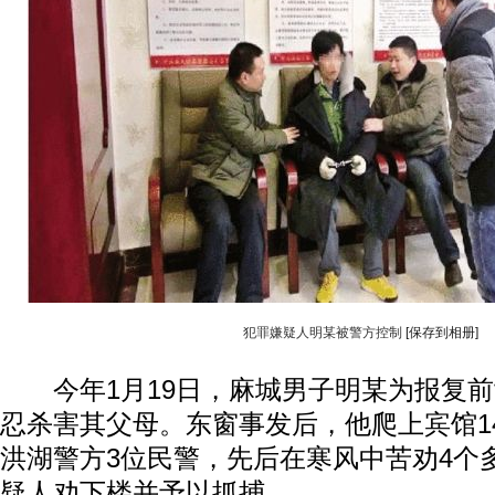
犯罪嫌疑人明某被警方控制
[保存到相册]
今年1月19日，麻城男子明某为报复前女
忍杀害其父母。东窗事发后，他爬上宾馆1
洪湖警方3位民警，先后在寒风中苦劝4个
疑人劝下楼并予以抓捕。