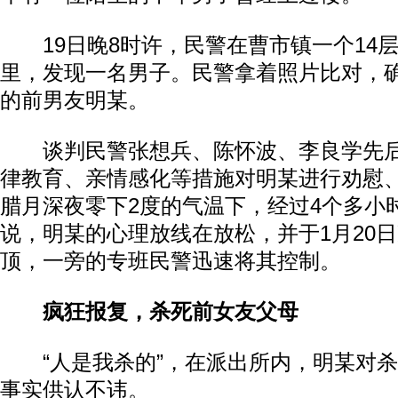
19日晚8时许，民警在曹市镇一个14
里，发现一名男子。民警拿着照片比对，
的前男友明某。
谈判民警张想兵、陈怀波、李良学先后
律教育、亲情感化等措施对明某进行劝慰
腊月深夜零下2度的气温下，经过4个多小
说，明某的心理放线在放松，并于1月20
顶，一旁的专班民警迅速将其控制。
疯狂报复，杀死前女友父母
“人是我杀的”，在派出所内，明某对杀
事实供认不讳。