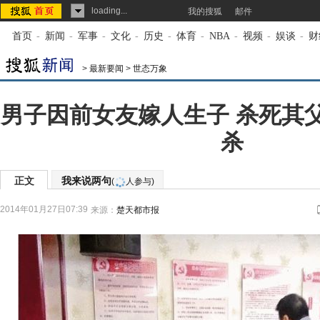
loading...
我的搜狐
邮件
首页
-
新闻
-
军事
-
文化
-
历史
-
体育
-
NBA
-
视频
-
娱谈
-
财
>
最新要闻
>
世态万象
男子因前女友嫁人生子 杀死其
杀
正文
我来说两句
(
人参与)
2014年01月27日07:39
来源：
楚天都市报