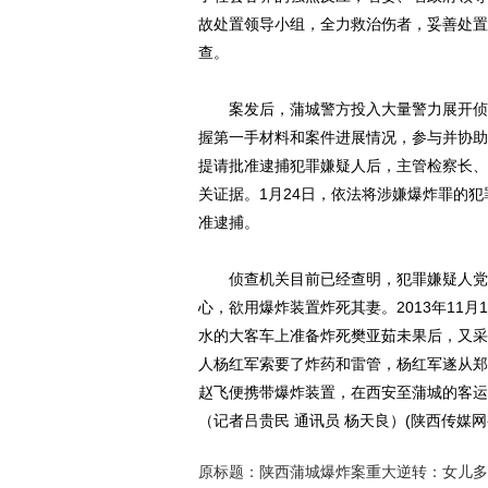
故处置领导小组，全力救治伤者，妥善处置
查。
案发后，蒲城警方投入大量警力展开侦查
握第一手材料和案件进展情况，参与并协助
提请批准逮捕犯罪嫌疑人后，主管检察长、
关证据。1月24日，依法将涉嫌爆炸罪的
准逮捕。
侦查机关目前已经查明，犯罪嫌疑人党赵
心，欲用爆炸装置炸死其妻。2013年11
水的大客车上准备炸死樊亚茹未果后，又采
人杨红军索要了炸药和雷管，杨红军遂从郑
赵飞便携带爆炸装置，在西安至蒲城的客运
（记者吕贵民 通讯员 杨天良）(陕西传媒网
原标题：陕西蒲城爆炸案重大逆转：女儿多