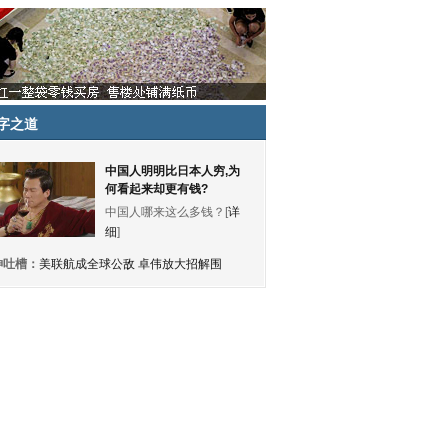
字之道
中国人明明比日本人穷,为
何看起来却更有钱?
中国人哪来这么多钱？[
详
细
]
神吐槽：
美联航成全球公敌 卓伟放大招解围