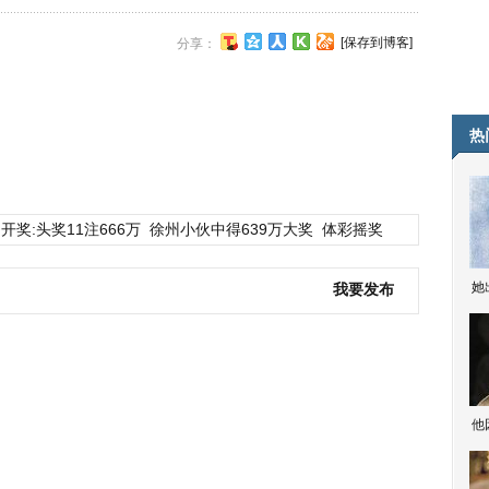
[保存到博客]
分享：
热
开奖:头奖11注666万
徐州小伙中得639万大奖
体彩摇奖
她
我要发布
他