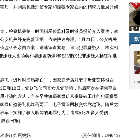
善后，并调集包括刑侦专家和爆破专家在内的精锐力量展开侦
，检察机关第一时间指示侦监科及时派员提前介入案件，掌
数
公安机关补充完善证据，依法快速办理。1月21日，公安机关
侦监科长亲自办案，迅速审查案卷、讯问犯罪嫌疑人、核实相
犯罪嫌疑人党萌萌和涉嫌盗窃爆炸物品罪的犯罪嫌疑人杨红军批
飞（爆炸时当场死亡），因家庭矛盾对妻子樊亚茹怀恨在
月13日和18日，党赵飞伙同其女儿党萌萌，先后两次在渭南至白
用欺骗的方式，向在罕井镇郑家煤矿从事爆破工作的犯罪嫌疑
家煤矿盗得乳化炸药两听、电子雷管两枚交给党赵飞。随后党
班车上实施了骇人听闻的犯罪行为，造成5死20多人受伤。
-陕西日报)
次密谋炸死妈妈
(责任编辑：UN641)