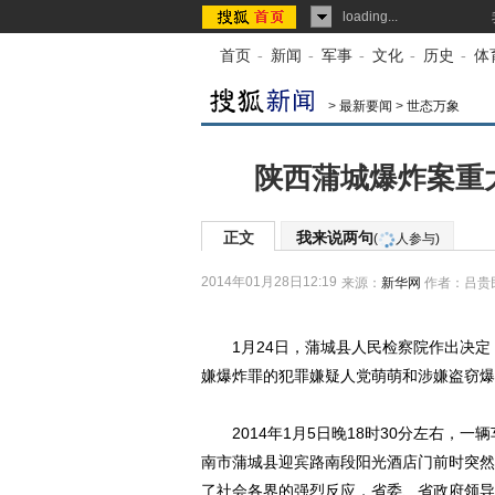
loading...
首页
-
新闻
-
军事
-
文化
-
历史
-
体
>
最新要闻
>
世态万象
陕西蒲城爆炸案重
正文
我来说两句
(
人参与)
2014年01月28日12:19
来源：
新华网
作者：吕贵
1月24日，蒲城县人民检察院作出决定，
嫌爆炸罪的犯罪嫌疑人党萌萌和涉嫌盗窃爆
2014年1月5日晚18时30分左右，一
南市蒲城县迎宾路南段阳光酒店门前时突然
了社会各界的强烈反应，省委、省政府领导