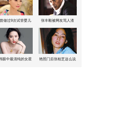
曾做过9次试管婴儿
张丰毅被网友骂人渣
伟眼中最清纯的女星
艳照门后张柏芝这么说