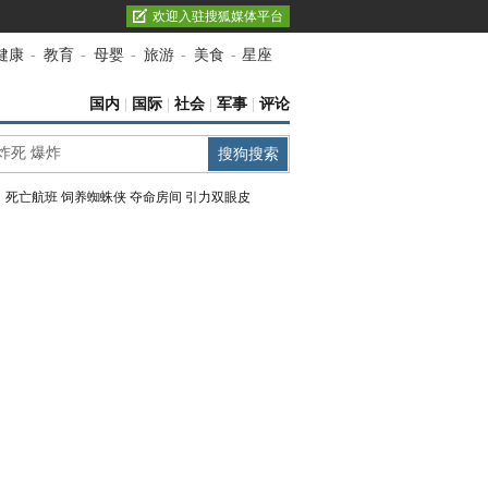
欢迎入驻搜狐媒体平台
健康
-
教育
-
母婴
-
旅游
-
美食
-
星座
国内
|
国际
|
社会
|
军事
|
评论
：
死亡航班
饲养蜘蛛侠
夺命房间
引力双眼皮