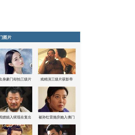
门图片
出身豪门却拍三级片
戏精演三级片获影帝
因嫖娼入狱现在复出
被孙红雷抛弃她入佛门