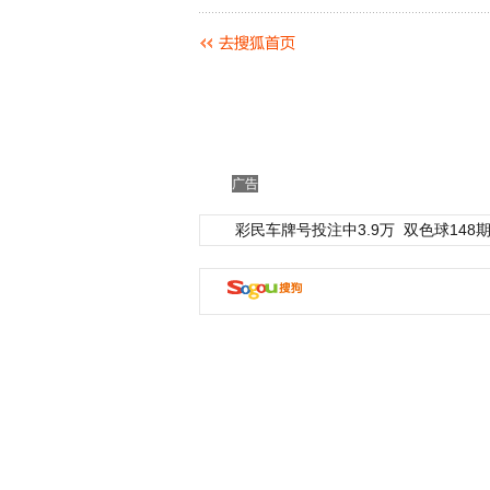
广告
彩民车牌号投注中3.9万
双色球148期