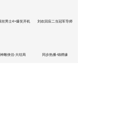
屌丝男士4>爆笑开机
刘欢回应二当冠军导师
神雕侠侣-大结局
同步热播-锦绣缘