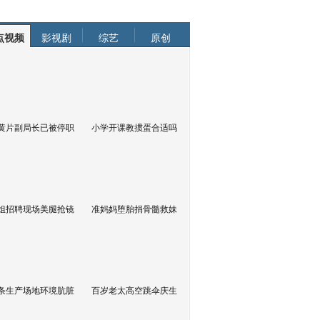
点视频
影视剧
综艺
原创
黄片副局长已被停职
小学开课教掼蛋合适吗
姐招聘现场美腿抢镜
准妈妈堕胎捐骨髓救妹
条生产场地环境肮脏
百岁老太高空跳伞庆生