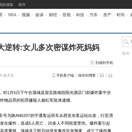
我的搜狐
邮件
育
-
NBA
-
视频
-
娱谈
-
财经
-
世相
-
科技
-
汽车
-
房产
-
时尚
-
大逆转:女儿多次密谋炸死妈妈
热词
扫描到手机
民 杨天良
手机客户端
保存到博客
对1月5日下午在蒲城县迎宾路南段阳光酒店门前爆炸案中涉
炸物品罪的犯罪嫌疑人杨红军批准逮捕。
辆车号为陕AN0207的宇通客运班车从西安东客运站出发，行至渭
发生爆炸，造成5人死亡，20多人不同程度受伤。爆炸案引起
高度重视，蒲城县立即启动突发事件应急预案，成立了爆炸事