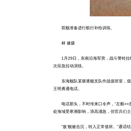
双舰准备进行航行补给训练。
林 健摄
1月29日，东南沿海军营，战斗警铃拉
次应急拉动演练。
东海舰队某驱逐舰支队作战值班室，值班
王明勇通电话。
电话那头，不时传来口令声，“左舷××度
处海域受寒潮影响，浪高涌急，但官兵们士
"敌’舰被击沉，转入正常值班。”通话结