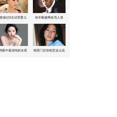
曾做过9次试管婴儿
张丰毅被网友骂人渣
伟眼中最清纯的女星
艳照门后张柏芝这么说