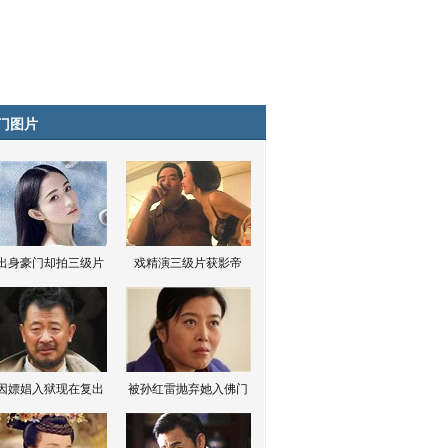
门图片
出身豪门却拍三级片
戏精演三级片获影帝
因嫖娼入狱现在复出
被孙红雷抛弃她入佛门