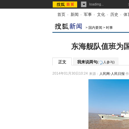
loading...
首页
-
新闻
-
军事
-
文化
-
历史
-
体
>
国内要闻
>
时事
东海舰队值班为
正文
我来说两句
(
人参与)
2014年01月30日10:24
来源：
人民网-人民日报
作