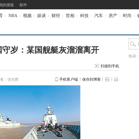
我的搜狐
邮件
育
-
NBA
-
视频
-
娱谈
-
财经
-
世相
-
科技
-
汽车
-
房产
-
时尚
-
国守岁：某国舰艇灰溜溜离开
热词
扫描到手机
者：倪光辉
手机客户端
保存到博客