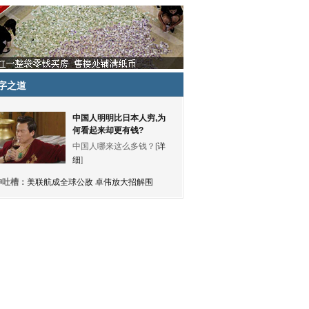
字之道
中国人明明比日本人穷,为
何看起来却更有钱?
中国人哪来这么多钱？[
详
细
]
神吐槽：
美联航成全球公敌 卓伟放大招解围