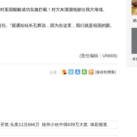
某国舰艇成功实施拦截！对方灰溜溜地驶出我方海域。
她
任。”观通站站长孔辉说，因为在这里，我们就是祖国的眼。
(责任编辑：UN606)
卓
[保存到博客]
分享：
开奖:头奖11注666万
徐州小伙中得639万大奖
体彩摇奖