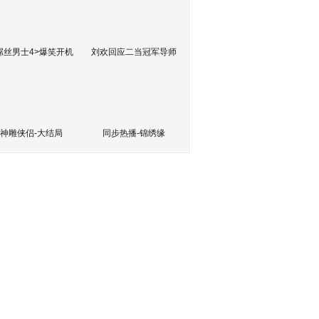
屌丝男士4>爆笑开机
刘欢回应二当冠军导师
神雕侠侣-大结局
同步热播-锦绣缘