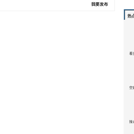
我要发布
热
看
空
辣