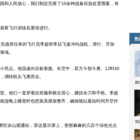
国和人民放心，我们制定完善了10余种战备应急处置预案，有
昼夜飞行训练在紧张进行。
热
负值班任务的飞行员李超和李喆飞速冲向战机，滑行、开加
海域。
亮点。他迅速向目标靠拢。长空中，双方斗智斗勇。12时40
，调转机头飞离而去。
她
。他们一直穿着抗荷服和救生背心，腰挂伞刀和手枪。李超
就连晚上睡觉时也把装具摆放整齐，确保能以最短时间升空作
他
警区佘山观通站，雷达显示屏上，密密麻麻的几百个绿色光点