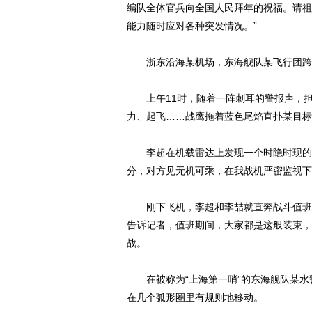
编队全体官兵向全国人民拜年的祝福。请祖
能力随时应对各种突发情况。”
浙东沿海某机场，东海舰队某飞行团跨
上午11时，随着一阵刺耳的警报声，担
力、起飞……战鹰拖着蓝色尾焰直扑某目标
李超在机载雷达上发现一个时隐时现的小
分，对方见无机可乘，在我战机严密监视下
刚下飞机，李超和李喆就直奔战斗值班室
告诉记者，值班期间，大家都是这般装束，
战。
在被称为“上海第一哨”的东海舰队某水
在几个弧形圈里有规则地移动。