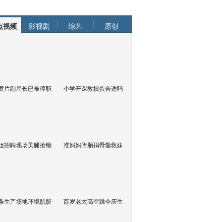
点视频
影视剧
综艺
原创
黄片副局长已被停职
小学开课教掼蛋合适吗
姐招聘现场美腿抢镜
准妈妈堕胎捐骨髓救妹
条生产场地环境肮脏
百岁老太高空跳伞庆生