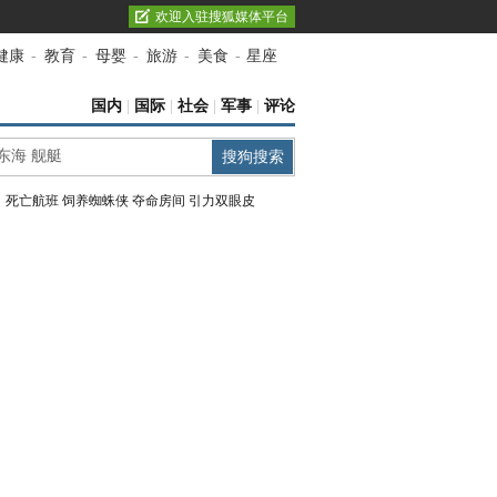
欢迎入驻搜狐媒体平台
健康
-
教育
-
母婴
-
旅游
-
美食
-
星座
国内
|
国际
|
社会
|
军事
|
评论
：
死亡航班
饲养蜘蛛侠
夺命房间
引力双眼皮