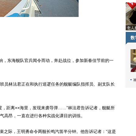
数
响，东海舰队官兵闻令而动，奔赴战位，参加新春佳节前的一
员林法君正在和执行巡逻任务的舰艇编队指挥员、副支队长
，距离××海里，发现来袭导弹……”林法君告诉记者，舰艇所
气高昂，一直在进行各种实战化课目的训练。
束之际，王明勇命令两舰长鸣汽笛半分钟。他告诉记者：“这是