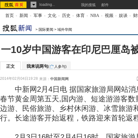
loading...
我的搜狐
邮件
首页
-
新闻
-
军事
-
文化
-
历史
-
体育
-
NBA
-
视频
-
娱谈
-
财
>
国际要闻
>
域外华闻
一10岁中国游客在印尼巴厘岛
正文
我来说两句
(
人参与)
2014年02月04日19:28
来源：
中国新闻网
中新网2月4日电 据国家旅游局网站消息
春节黄金周第五天,国内游、短途游游客数
边游、民俗旅游、乡村休闲游、冰雪旅游
行。长途游客开始返程，铁路迎来首轮返
2月3日16时至2月4日16时，国家旅