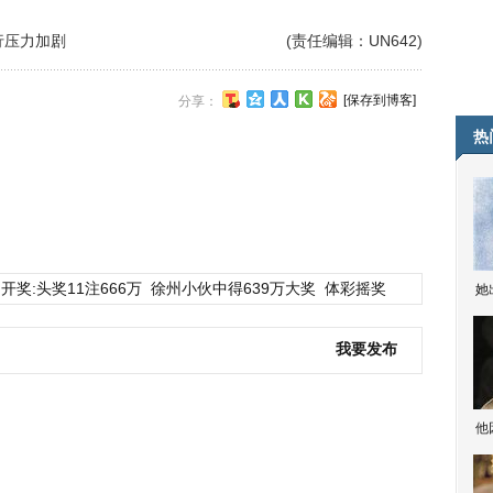
行压力加剧
(责任编辑：UN642)
[保存到博客]
分享：
热
开奖:头奖11注666万
徐州小伙中得639万大奖
体彩摇奖
她
我要发布
他