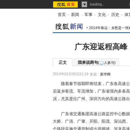
loading...
首页
-
新闻
-
军事
-
文化
-
历史
-
体
>
2014年春运：乡愁是一
广东迎返程高峰
正文
我来说两句
(
人参与)
2014年02月05日21:19
来源：
新华网
随着春节假期即将结束，广东各高速公路
后返乡客流、车流增加，广东省境内多条高
况，尤其是往广州、深圳方向的高速公路出
广东省交通集团高速公路监控中心数据显
大桥、广清、广肇、开阳、阳茂、深汕西、
个路段实施交通管制或出现拥堵。河龙高速