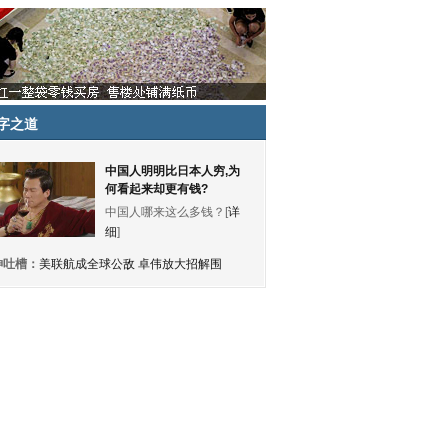
字之道
中国人明明比日本人穷,为
何看起来却更有钱?
中国人哪来这么多钱？[
详
细
]
神吐槽：
美联航成全球公敌 卓伟放大招解围