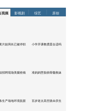
点视频
影视剧
综艺
原创
黄片副局长已被停职
小学开课教掼蛋合适吗
姐招聘现场美腿抢镜
准妈妈堕胎捐骨髓救妹
条生产场地环境肮脏
百岁老太高空跳伞庆生