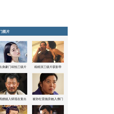
门图片
出身豪门却拍三级片
戏精演三级片获影帝
因嫖娼入狱现在复出
被孙红雷抛弃她入佛门