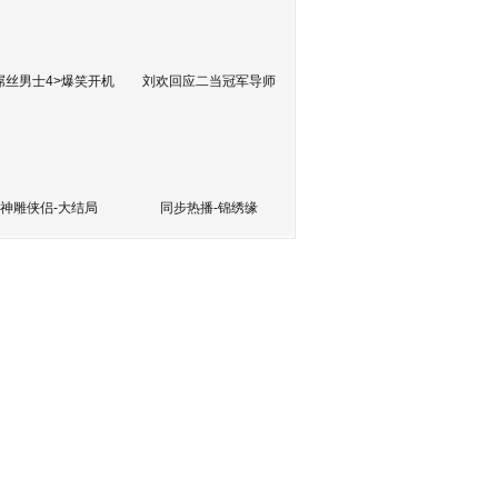
屌丝男士4>爆笑开机
刘欢回应二当冠军导师
神雕侠侣-大结局
同步热播-锦绣缘