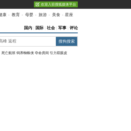
欢迎入驻搜狐媒体平台
健康
-
教育
-
母婴
-
旅游
-
美食
-
星座
国内
|
国际
|
社会
|
军事
|
评论
：
死亡航班
饲养蜘蛛侠
夺命房间
引力双眼皮