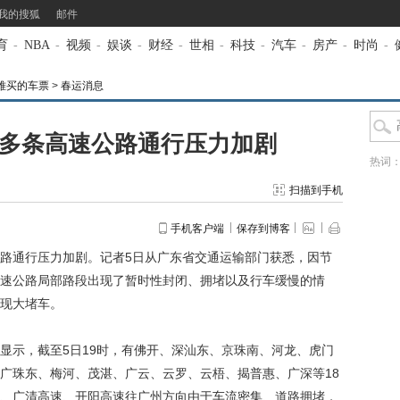
我的搜狐
邮件
育
-
NBA
-
视频
-
娱谈
-
财经
-
世相
-
科技
-
汽车
-
房产
-
时尚
-
张难买的车票
>
春运消息
 多条高速公路通行压力加剧
热词
扫描到手机
手机客户端
保存到博客
通行压力加剧。记者5日从广东省交通运输部门获悉，因节
速公路局部路段出现了暂时性封闭、拥堵以及行车缓慢的情
现大堵车。
示，截至5日19时，有佛开、深汕东、京珠南、河龙、虎门
广珠东、梅河、茂湛、广云、云罗、云梧、揭普惠、广深等18
、广清高速、开阳高速往广州方向由于车流密集、道路拥堵，