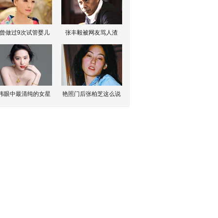
曾做过9次试管婴儿
张丰毅被网友骂人渣
伟眼中最清纯的女星
艳照门后张柏芝这么说