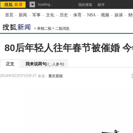
loading...
我的搜狐
邮件
首页
-
新闻
-
军事
-
文化
-
历史
-
体育
-
NBA
-
视频
-
娱谈
-
财
>
单独二胎
>
二胎消息
80后年轻人往年春节被催婚 
正文
我来说两句
(
人参与)
2014年02月07日09:27
来源：
重庆晨报