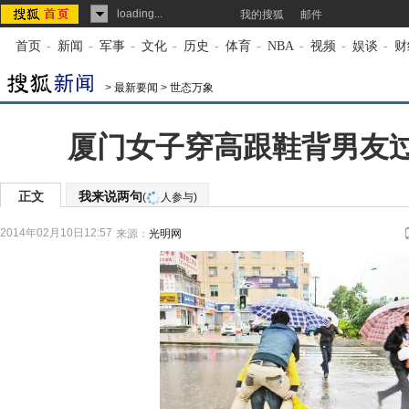
loading...
我的搜狐
邮件
首页
-
新闻
-
军事
-
文化
-
历史
-
体育
-
NBA
-
视频
-
娱谈
-
财
>
最新要闻
>
世态万象
厦门女子穿高跟鞋背男友过
正文
我来说两句
(
人参与)
2014年02月10日12:57
来源：
光明网