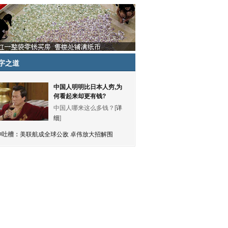
字之道
中国人明明比日本人穷,为
何看起来却更有钱?
中国人哪来这么多钱？[
详
细
]
神吐槽：
美联航成全球公敌 卓伟放大招解围