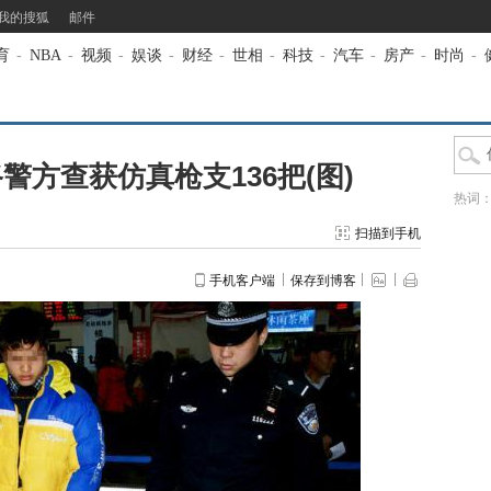
我的搜狐
邮件
育
-
NBA
-
视频
-
娱谈
-
财经
-
世相
-
科技
-
汽车
-
房产
-
时尚
-
警方查获仿真枪支136把(图)
热词
扫描到手机
手机客户端
保存到博客