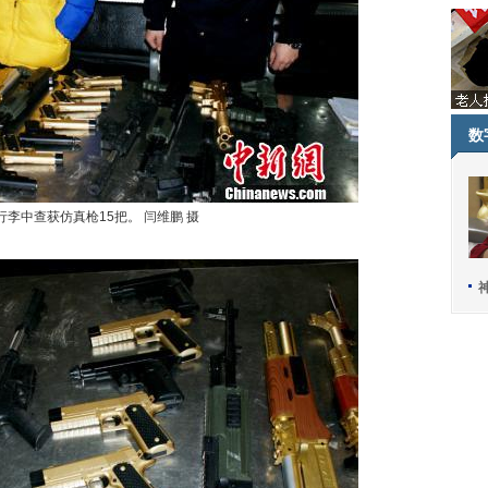
数
李中查获仿真枪15把。 闫维鹏 摄