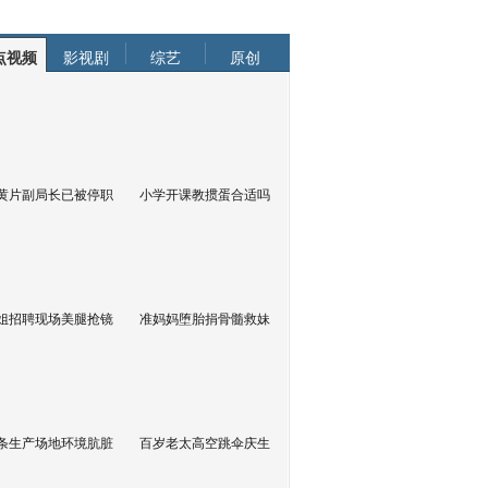
点视频
影视剧
综艺
原创
黄片副局长已被停职
小学开课教掼蛋合适吗
姐招聘现场美腿抢镜
准妈妈堕胎捐骨髓救妹
条生产场地环境肮脏
百岁老太高空跳伞庆生