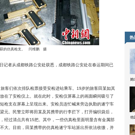
热
获的仿真枪支。 闫维鹏 摄
10日记者从成都铁路公安处获悉，成都铁路公安处在春运期间已
她
旅客们依次排队检票接受安检进站乘车。19岁的旅客田某如其
放在了安检仪上。就在此时，安检仪屏幕上的画面瞬间吸引了
短枪支在屏幕上呈现出来。安检员连忙喊来旁边执勤的遂宁车
梁元。民警立即将田某及其携带的行李拦下，打开编织袋后，
他
，经过清点共有15把。其中，一些仿真枪里面明显含有金属部
不大。目前，田某携带的仿真枪遂宁车站派出所依法收缴，并