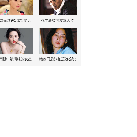
曾做过9次试管婴儿
张丰毅被网友骂人渣
伟眼中最清纯的女星
艳照门后张柏芝这么说