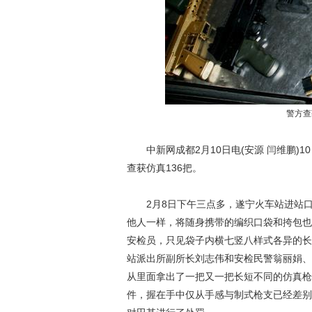
警方查
中新网成都2月10日电(安源 闫维鹏)
查获仿真136把。
2月8日下午三点多，遂宁火车站进站口
他人一样，将随身携带的编织口袋和挎包也
安检员，只见袋子内横七竖八样式各异的长
站派出所副所长刘志伟和安检民警翁丽娟、
从里面拿出了一把又一把长短不同的仿真枪
件，握在手中仅从手感与制式枪支已经差别