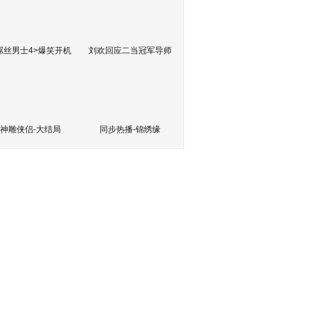
屌丝男士4>爆笑开机
刘欢回应二当冠军导师
神雕侠侣-大结局
同步热播-锦绣缘