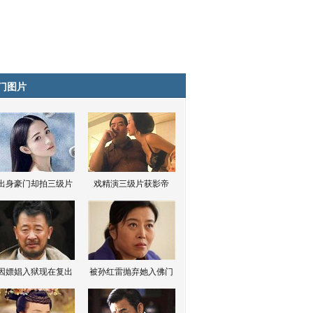
门图片
出身豪门却拍三级片
戏精演三级片获影帝
因嫖娼入狱现在复出
被孙红雷抛弃她入佛门