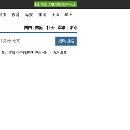
欢迎入驻搜狐媒体平台
健康
-
教育
-
母婴
-
旅游
-
美食
-
星座
国内
|
国际
|
社会
|
军事
|
评论
：
死亡航班
饲养蜘蛛侠
夺命房间
引力双眼皮