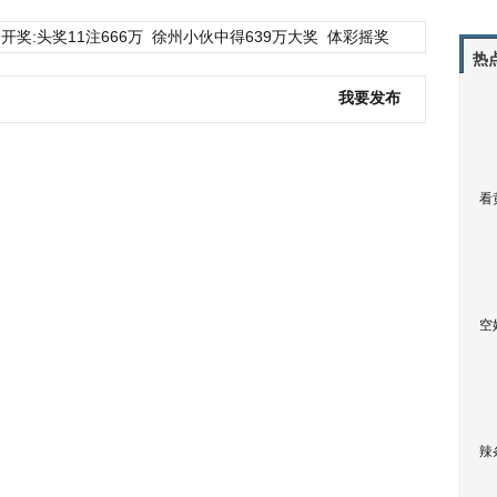
开奖:头奖11注666万
徐州小伙中得639万大奖
体彩摇奖
热
我要发布
看
空
辣