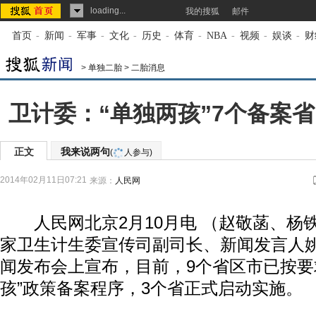
loading...
我的搜狐
邮件
首页
-
新闻
-
军事
-
文化
-
历史
-
体育
-
NBA
-
视频
-
娱谈
-
财
>
单独二胎
>
二胎消息
卫计委：“单独两孩”7个备案
正文
我来说两句
(
人参与)
2014年02月11日07:21
来源：
人民网
人民网北京2月10月电 （赵敬菡、杨铁
家卫生计生委宣传司副司长、新闻发言人
闻发布会上宣布，目前，9个省区市已按要
孩”政策备案程序，3个省正式启动实施。