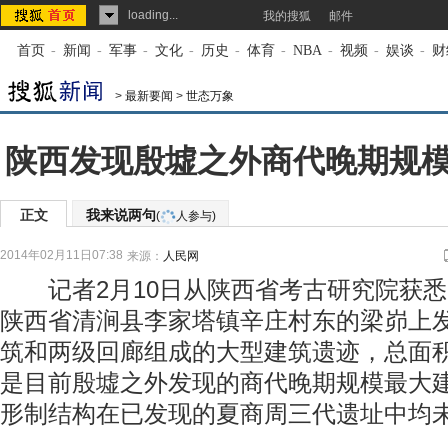
loading...
我的搜狐
邮件
首页
-
新闻
-
军事
-
文化
-
历史
-
体育
-
NBA
-
视频
-
娱谈
-
财
>
最新要闻
>
世态万象
陕西发现殷墟之外商代晚期规
正文
我来说两句
(
人参与)
2014年02月11日07:38
来源：
人民网
记者2月10日从陕西省考古研究院获悉
陕西省清涧县李家塔镇辛庄村东的梁峁上
筑和两级回廊组成的大型建筑遗迹，总面积
是目前殷墟之外发现的商代晚期规模最大
形制结构在已发现的夏商周三代遗址中均