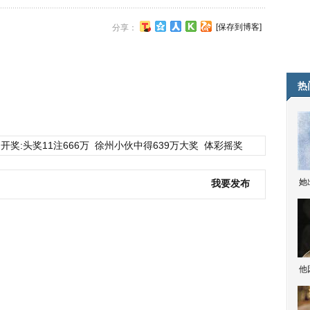
[保存到博客]
分享：
热
开奖:头奖11注666万
徐州小伙中得639万大奖
体彩摇奖
她
我要发布
他