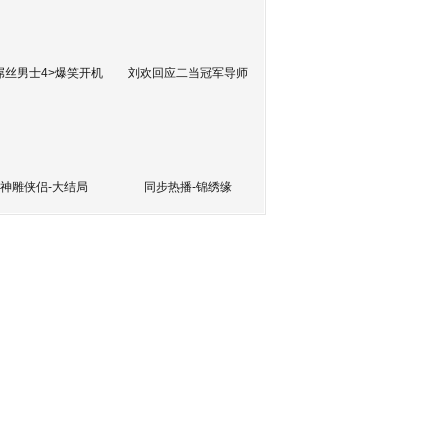
屌丝男士4>爆笑开机
刘欢回应二当冠军导师
神雕侠侣-大结局
同步热播-锦绣缘