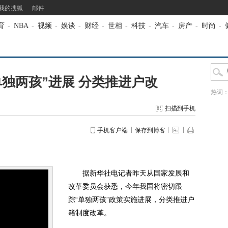
我的搜狐
邮件
育
-
NBA
-
视频
-
娱谈
-
财经
-
世相
-
科技
-
汽车
-
房产
-
时尚
-
独两孩”进展 分类推进户改
热词
扫描到手机
手机客户端
保存到博客
据新华社电记者昨天从国家发展和
改革委员会获悉，今年我国将密切跟
踪“单独两孩”政策实施进展，分类推进户
籍制度改革。