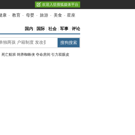
欢迎入驻搜狐媒体平台
健康
-
教育
-
母婴
-
旅游
-
美食
-
星座
国内
|
国际
|
社会
|
军事
|
评论
：
死亡航班
饲养蜘蛛侠
夺命房间
引力双眼皮