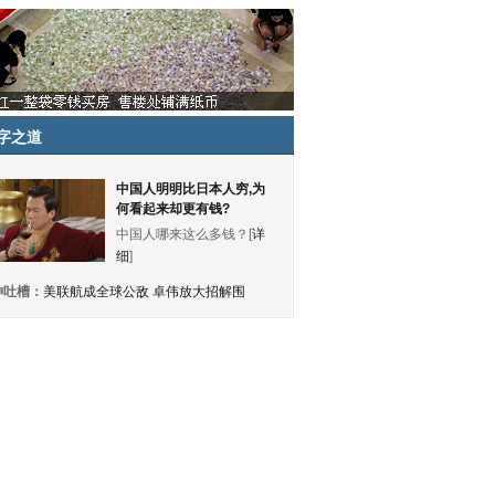
字之道
中国人明明比日本人穷,为
何看起来却更有钱?
中国人哪来这么多钱？[
详
细
]
神吐槽：
美联航成全球公敌 卓伟放大招解围