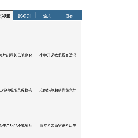
点视频
影视剧
综艺
原创
黄片副局长已被停职
小学开课教掼蛋合适吗
姐招聘现场美腿抢镜
准妈妈堕胎捐骨髓救妹
条生产场地环境肮脏
百岁老太高空跳伞庆生