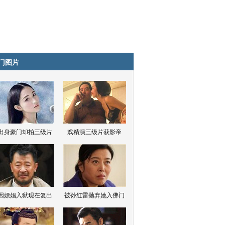
门图片
出身豪门却拍三级片
戏精演三级片获影帝
因嫖娼入狱现在复出
被孙红雷抛弃她入佛门