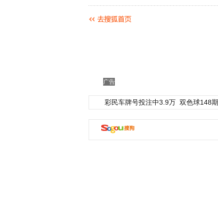
广告
彩民车牌号投注中3.9万
双色球148期