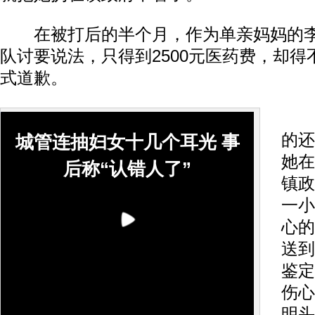
在被打后的半个月，作为单亲妈妈的李
队讨要说法，只得到2500元医药费，却
式道歉。
和
的还
城管连抽妇女十几个耳光 事
她在
后称“认错人了”
镇政
一小
心的
送到
鉴定
伤心
明头