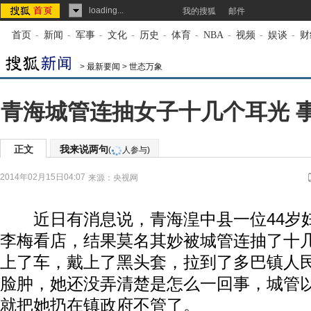
loading...
我的搜狐
邮件
首页
-
新闻
-
军事
-
文化
-
历史
-
体育
-
NBA
-
视频
-
娱谈
-
财
>
最新要闻
>
世态万象
青海城管连抽女子十几个耳光 事
正文
我来说两句
(
人参与)
2014年02月15日04:07
来源：
央视网
近日有消息说，青海湟中县一位44岁
李梅看店，结果莫名其妙被城管连抽了十
上了车，戴上了黑头套，拉到了多巴镇人
脸肿，她还没弄清楚是怎么一回事，城管
就把她扔在镇政府不管了。