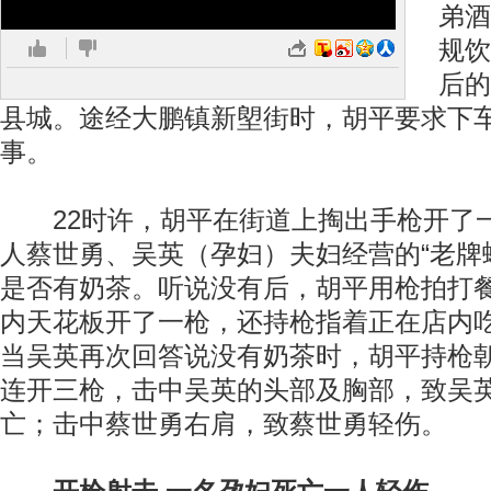
弟酒
规饮
后的
县城。途经大鹏镇新塱街时，胡平要求下
事。
22时许，胡平在街道上掏出手枪开了
人蔡世勇、吴英（孕妇）夫妇经营的“老牌
是否有奶茶。听说没有后，胡平用枪拍打
内天花板开了一枪，还持枪指着正在店内
当吴英再次回答说没有奶茶时，胡平持枪
连开三枪，击中吴英的头部及胸部，致吴
亡；击中蔡世勇右肩，致蔡世勇轻伤。