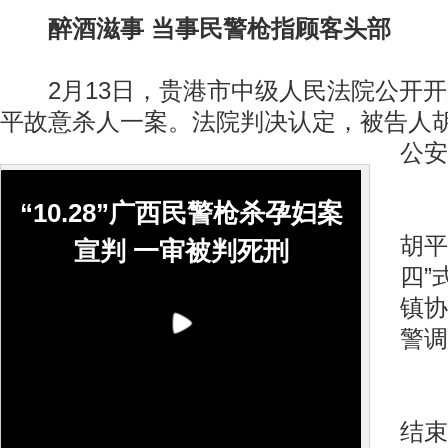
醉酒滋事 当事民警枪指顾客头部
2月13日，贵港市中级人民法院公开开
平故意杀人一案。法院判决认定，被告人
公安
“10.28”广西民警枪杀孕妇案
20
胡平
宣判 一审被判死刑
四”
镇协
警调
当
结束