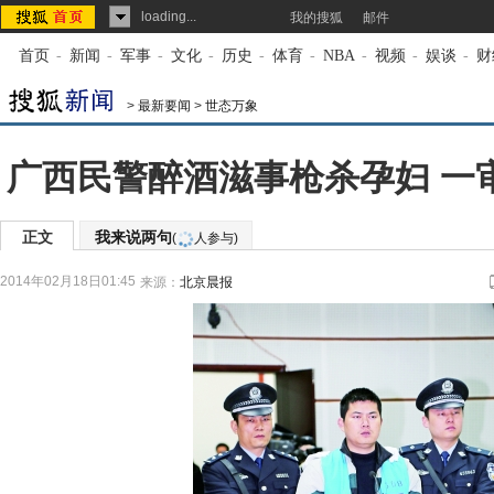
loading...
我的搜狐
邮件
首页
-
新闻
-
军事
-
文化
-
历史
-
体育
-
NBA
-
视频
-
娱谈
-
财
>
最新要闻
>
世态万象
广西民警醉酒滋事枪杀孕妇 一审
正文
我来说两句
(
人参与)
2014年02月18日01:45
来源：
北京晨报