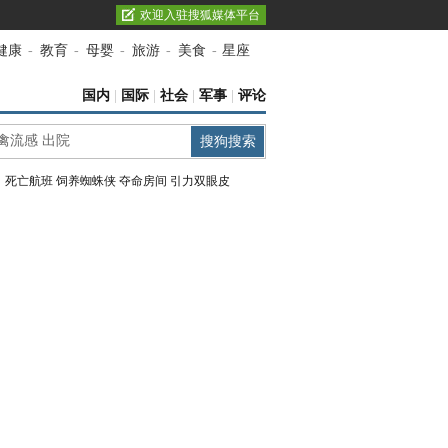
欢迎入驻搜狐媒体平台
健康
-
教育
-
母婴
-
旅游
-
美食
-
星座
国内
|
国际
|
社会
|
军事
|
评论
：
死亡航班
饲养蜘蛛侠
夺命房间
引力双眼皮