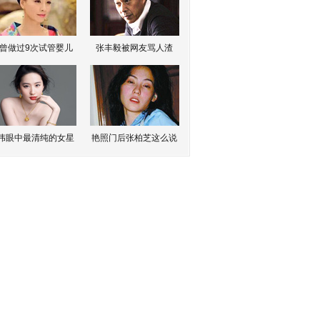
曾做过9次试管婴儿
张丰毅被网友骂人渣
伟眼中最清纯的女星
艳照门后张柏芝这么说