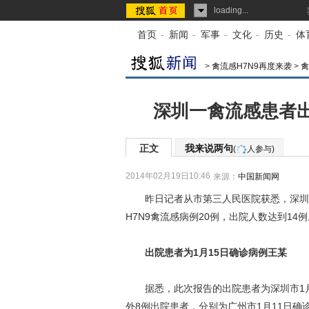
loading...
首页
-
新闻
-
军事
-
文化
-
历史
-
体
>
禽流感H7N9再度来袭
>
禽
深圳一禽流感患者出院
正文
我来说两句
(
人参与)
2014年02月19日10:46
来源：
中国新闻网
昨日记者从市第三人民医院获悉，深圳又
H7N9禽流感病例20例，出院人数达到14例
出院患者为1月15日确诊病例王某
据悉，此次报告的出院患者为深圳市1月
外8例出院患者，分别为广州市1月11日确