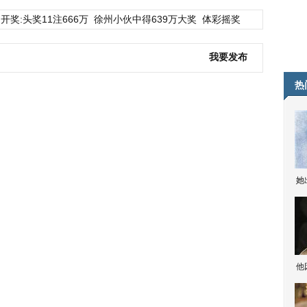
开奖:头奖11注666万
徐州小伙中得639万大奖
体彩摇奖
我要发布
热
她
他