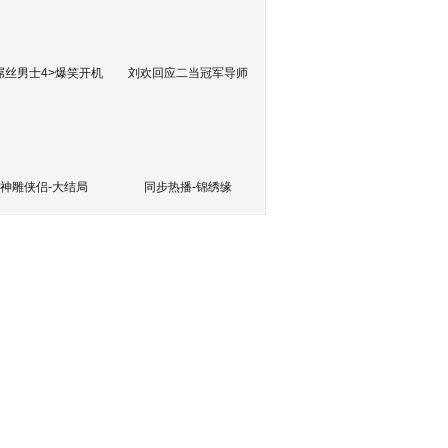
屌丝男士4>爆笑开机
刘欢回应二当冠军导师
神雕侠侣-大结局
同步热播-锦绣缘