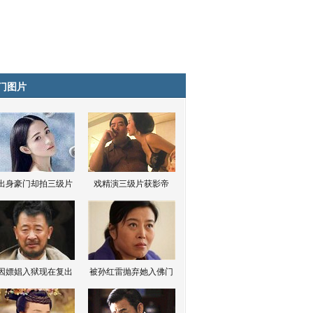
门图片
出身豪门却拍三级片
戏精演三级片获影帝
因嫖娼入狱现在复出
被孙红雷抛弃她入佛门