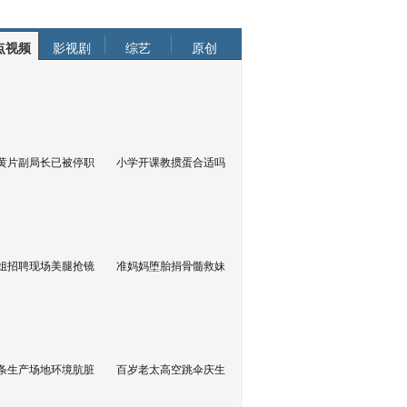
点视频
影视剧
综艺
原创
黄片副局长已被停职
小学开课教掼蛋合适吗
姐招聘现场美腿抢镜
准妈妈堕胎捐骨髓救妹
条生产场地环境肮脏
百岁老太高空跳伞庆生