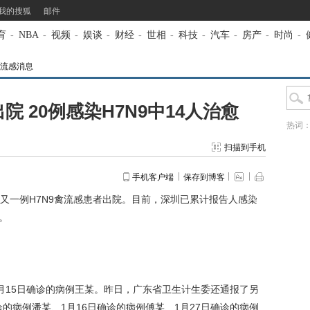
我的搜狐
邮件
育
-
NBA
-
视频
-
娱谈
-
财经
-
世相
-
科技
-
汽车
-
房产
-
时尚
-
流感消息
 20例感染H7N9中14人治愈
热词
扫描到手机
手机客户端
保存到博客
一例H7N9禽流感患者出院。目前，深圳已累计报告人感染
。
15日确诊的病例王某。昨日，广东省卫生计生委还通报了另
诊的病例潘某、1月16日确诊的病例傅某、1月27日确诊的病例