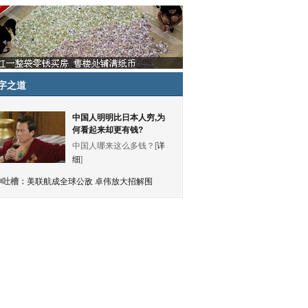
字之道
中国人明明比日本人穷,为
何看起来却更有钱?
中国人哪来这么多钱？[
详
细
]
神吐槽：
美联航成全球公敌 卓伟放大招解围