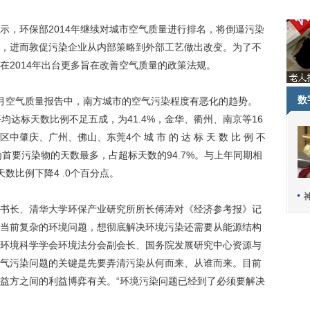
，环保部2014年继续对城市空气质量进行排名，将倒逼污染
，进而敦促污染企业从内部策略到外部工艺做出改变。为了不
在2014年出台更多旨在改善空气质量的政策法规。
数
空气质量报告中，南方城市的空气污染程度有恶化的趋势。
均达标天数比例不足五成，为41.4%，金华、衢州、南京等16
肇庆、广州、佛山、东莞4个 城 市 的 达 标 天 数 比 例 不
5为首要污染物的天数最多，占超标天数的94.7%。与上年同期相
数比例下降4 .0个百分点。
长、清华大学环保产业研究所所长傅涛对《经济参考报》记
当前复杂的环境问题，想彻底解决环境污染还需要从能源结构
环境科学学会环境法分会副会长、国务院发展研究中心资源与
气污染问题的关键是先要弄清污染从何而来、从谁而来。目前
益方之间的利益博弈有关。“环境污染问题已经到了必须要解决