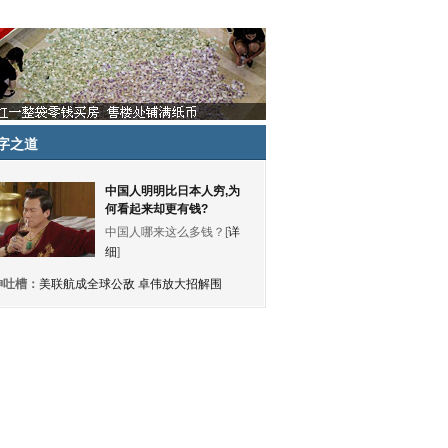
字之道
中国人明明比日本人穷,为
何看起来却更有钱?
中国人哪来这么多钱？[
详
细
]
神吐槽：
美联航成全球公敌 卓伟放大招解围