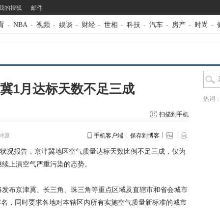
我的搜狐
邮件
育
-
NBA
-
视频
-
娱谈
-
财经
-
世相
-
科技
-
汽车
-
房产
-
时尚
-
冀1月达标天数不足三成
热词
扫描到手机
钟原
手机客户端
保存到博客
量状况报告，京津冀地区空气质量达标天数比例不足三成，仅为
%，继续上演空气严重污染的态势。
将发布京津冀、长三角、珠三角等重点区域及直辖市和省会城市
排名，同时要求各地对本辖区内所有实施空气质量新标准的城市