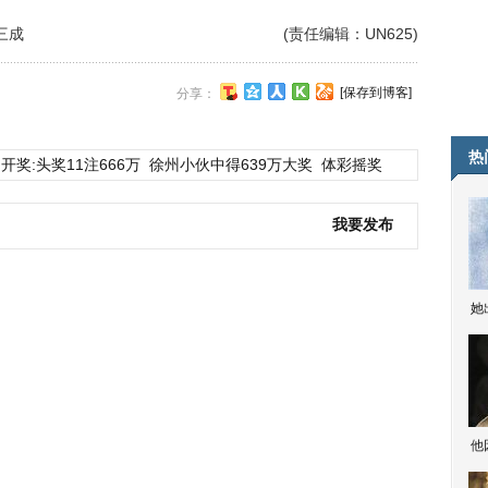
三成
(责任编辑：UN625)
[保存到博客]
分享：
热
开奖:头奖11注666万
徐州小伙中得639万大奖
体彩摇奖
我要发布
她
他