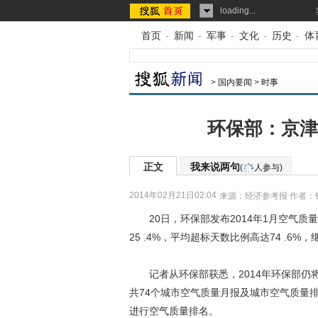
loading...
首页
-
新闻
-
军事
-
文化
-
历史
-
体
>
国内要闻
>
时事
环保部：京津
正文
我来说两句
(
人参与)
2014年02月21日02:04
来源：
经济参考报
作者：
20日，环保部发布2014年1月空气质
25 .4%，平均超标天数比例高达74 .6
记者从环保部获悉，2014年环保部仍
共74个城市空气质量月报及城市空气质量
进行空气质量排名。