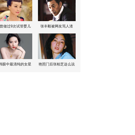
曾做过9次试管婴儿
张丰毅被网友骂人渣
伟眼中最清纯的女星
艳照门后张柏芝这么说