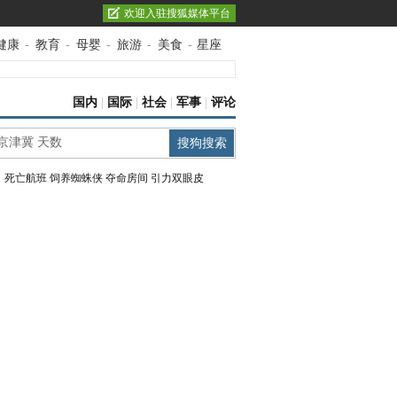
欢迎入驻搜狐媒体平台
健康
-
教育
-
母婴
-
旅游
-
美食
-
星座
国内
|
国际
|
社会
|
军事
|
评论
：
死亡航班
饲养蜘蛛侠
夺命房间
引力双眼皮