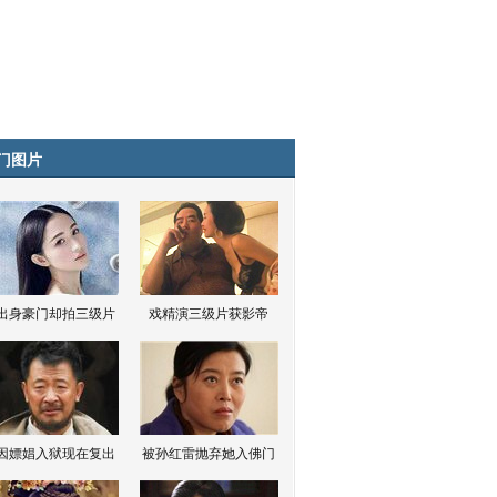
门图片
出身豪门却拍三级片
戏精演三级片获影帝
因嫖娼入狱现在复出
被孙红雷抛弃她入佛门