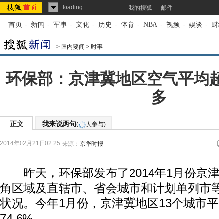
loading...
我的搜狐
邮件
首页
-
新闻
-
军事
-
文化
-
历史
-
体育
-
NBA
-
视频
-
娱谈
-
财
>
国内要闻
>
时事
环保部：京津冀地区空气平均
多
正文
我来说两句
(
人参与)
2014年02月21日02:25
来源：
京华时报
昨天，环保部发布了2014年1月份京
角区域及直辖市、省会城市和计划单列市等
状况。今年1月份，京津冀地区13个城市
74.6%。