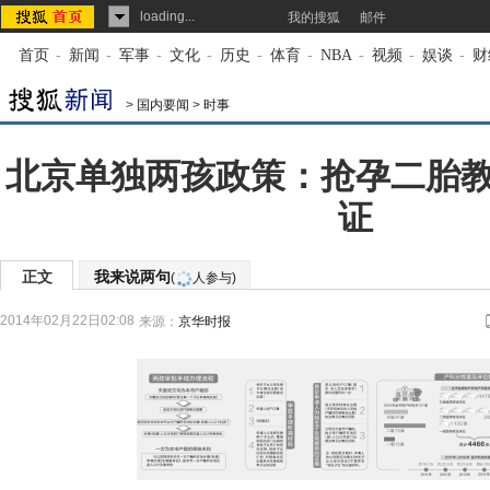
loading...
我的搜狐
邮件
首页
-
新闻
-
军事
-
文化
-
历史
-
体育
-
NBA
-
视频
-
娱谈
-
财
>
国内要闻
>
时事
北京单独两孩政策：抢孕二胎
证
正文
我来说两句
(
人参与)
2014年02月22日02:08
来源：
京华时报