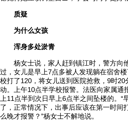
质疑
为什么女孩
浑身多处淤青
杨女士说，家人赶到镇江时，警方向他
过，女儿是早上7点多被人发现躺在宿舍楼
校打了120，将女儿送到医院抢救，9时2
动。上午10点半学校报警。法医向家属通
上11点半到次日早上6点半之间坠楼的。“
了，正常情况下，出事后应该在第一时间打
么晚才报警？”杨女士不解地说。