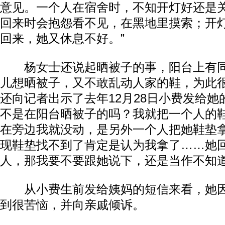
意见。一个人在宿舍时，不知开灯好还是
回来时会抱怨看不见，在黑地里摸索；开
回来，她又休息不好。”
杨女士还说起晒被子的事，阳台上有同
儿想晒被子，又不敢乱动人家的鞋，为此
还向记者出示了去年12月28日小费发给她
不是在阳台晒被子的吗？我就把一个人的
在旁边我就没动，是另外一个人把她鞋垫
现鞋垫找不到了肯定是认为我拿了……她
人，那我要不要跟她说下，还是当作不知道
从小费生前发给姨妈的短信来看，她因
到很苦恼，并向亲戚倾诉。