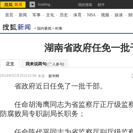
loading...
我的搜狐
邮件
首页
-
新闻
-
军事
-
文化
-
历史
-
体育
-
NBA
-
视频
-
娱谈
-
财
>
国内要闻
>
时事
湖南省政府任免一批
正文
我来说两句
(
人参与)
2014年02月25日10:58
来源：
新华网
省政府近日任免了一批干部。
任命胡海鹰同志为省监察厅正厅级监察
防腐败局专职副局长职务；
任命陈代平同志为省监察厅副厅级监