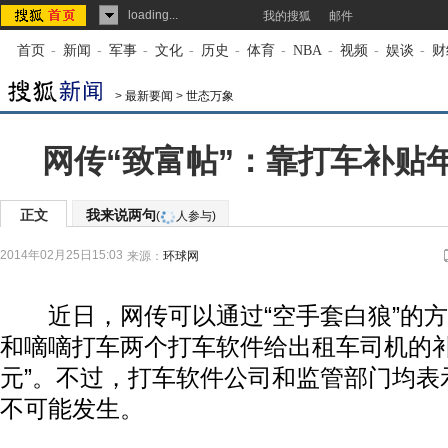
loading...
我的搜狐
邮件
首页
-
新闻
-
军事
-
文化
-
历史
-
体育
-
NBA
-
视频
-
娱谈
-
财
>
最新要闻
>
世态万象
网传“致富帖”：靠打车补贴年
正文
我来说两句
(
人参与)
2014年02月25日15:03
来源：
环球网
近日，网传可以通过“空手套白狼”的方
和嘀嘀打车两个打车软件给出租车司机的补贴
元”。不过，打车软件公司和监管部门均表
不可能发生。