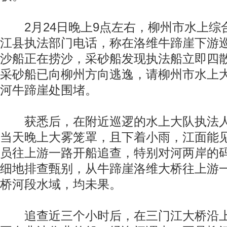
2月24日晚上9点左右，柳州市水上综
江县执法部门电话，称在洛维牛蹄崖下游
沙船正在捞沙，采砂船发现执法船立即四
采砂船已向柳州方向逃逸，请柳州市水上
河牛蹄崖处围堵。
获悉后，在附近巡逻的水上大队执法人
当天晚上大雾笼罩，且下着小雨，江面能
员往上游一路开船追查，特别对河两岸的
细地排查甄别，从牛蹄崖洛维大桥往上游
桥河段水域，均未果。
追查近三个小时后，在三门江大桥沿上