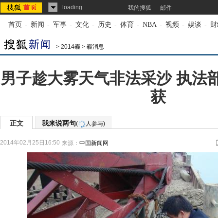
loading...
我的搜狐
邮件
首页
-
新闻
-
军事
-
文化
-
历史
-
体育
-
NBA
-
视频
-
娱谈
-
财
>
2014霾
>
霾消息
男子趁大雾天气非法采沙 执法
获
正文
我来说两句
(
人参与)
2014年02月25日16:50
来源：
中国新闻网