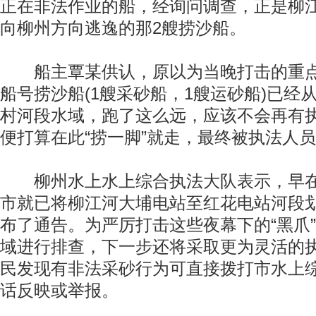
正在非法作业的船，经询问调查，正是柳
向柳州方向逃逸的那2艘捞沙船。
船主覃某供认，原以为当晚打击的重点
船号捞沙船(1艘采砂船，1艘运砂船)已经
村河段水域，跑了这么远，应该不会再有
便打算在此“捞一脚”就走，最终被执法人
柳州水上水上综合执法大队表示，早在20
市就已将柳江河大埔电站至红花电站河段
布了通告。为严厉打击这些夜幕下的“黑爪
域进行排查，下一步还将采取更为灵活的
民发现有非法采砂行为可直接拨打市水上
话反映或举报。