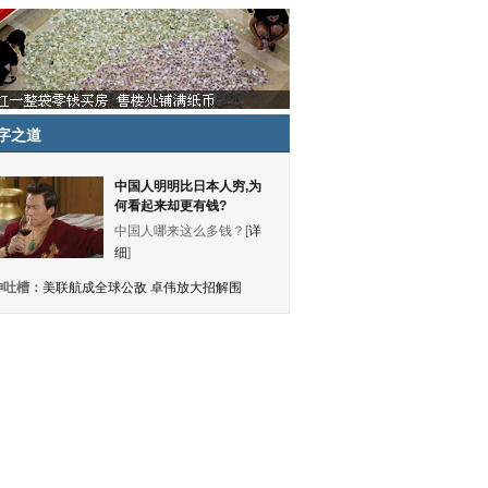
字之道
中国人明明比日本人穷,为
何看起来却更有钱?
中国人哪来这么多钱？[
详
细
]
神吐槽：
美联航成全球公敌 卓伟放大招解围