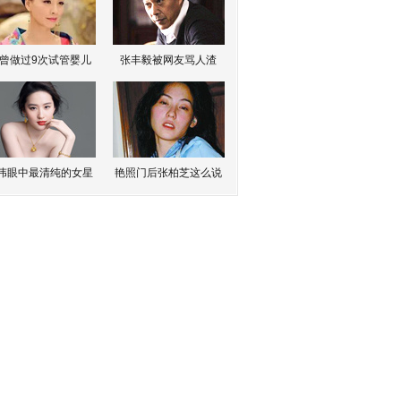
曾做过9次试管婴儿
张丰毅被网友骂人渣
伟眼中最清纯的女星
艳照门后张柏芝这么说