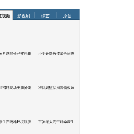
点视频
影视剧
综艺
原创
黄片副局长已被停职
小学开课教掼蛋合适吗
姐招聘现场美腿抢镜
准妈妈堕胎捐骨髓救妹
条生产场地环境肮脏
百岁老太高空跳伞庆生