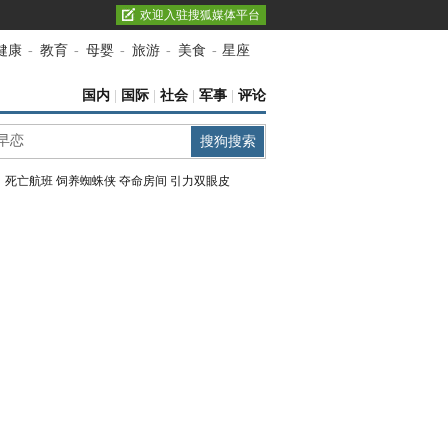
欢迎入驻搜狐媒体平台
健康
-
教育
-
母婴
-
旅游
-
美食
-
星座
国内
|
国际
|
社会
|
军事
|
评论
：
死亡航班
饲养蜘蛛侠
夺命房间
引力双眼皮