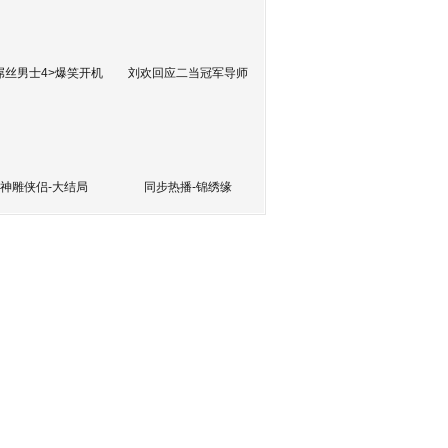
屌丝男士4>爆笑开机
刘欢回应二当冠军导师
神雕侠侣-大结局
同步热播-锦绣缘