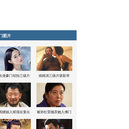
门图片
出身豪门却拍三级片
戏精演三级片获影帝
因嫖娼入狱现在复出
被孙红雷抛弃她入佛门