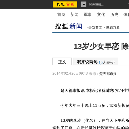
loading...
首页
-
新闻
-
军事
-
文化
-
历史
-
体
>
最新要闻
>
世态万象
13岁少女早恋 
正文
我来说两句
(
人参与)
2014年02月26日09:43
来源：
楚天都市报
楚天都市报讯 本报记者徐啸寒 实习生
今年大年三十晚上11点多，武汉新长征
13岁的李玲（化名），在当天下午和爷
送到了江夏。在新长征这所深藏于山里的学