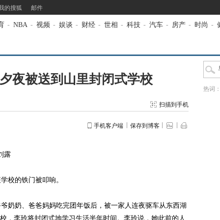
我的搜狐
邮件
育
-
NBA
-
视频
-
娱谈
-
财经
-
世相
-
科技
-
汽车
-
房产
-
时尚
-
除夕夜被送到山里封闭式学校
热词
扫描到手机
手机客户端
保存到博客
刘露
学校的铁门被叩响。
爷奶奶、爸爸妈妈吃完团年饭后，被一家人连夜驱车从东西湖
校，李玲将封闭式地学习生活半年时间。李玲说，她此前的人