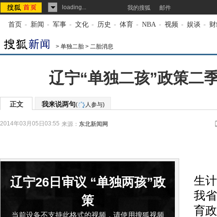
loading...
我的搜狐
邮件
首页
-
新闻
-
军事
-
文化
-
历史
-
体育
-
NBA
-
视频
-
娱谈
-
财
>
单独二胎
>
二胎消息
辽宁“单独二孩”政策二
正文
我来说两句
(
人参与)
2014年03月05日03:55
来源：
东北新闻网
记
生计
辽宁26日审议 “单独两孩”政
我省
策
育政
当前设备不支持此格式的视频，请使用搜狐视频