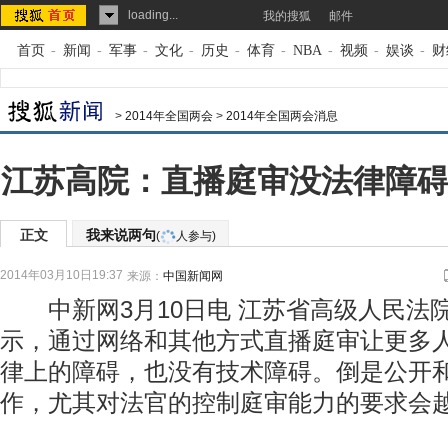
loading...
我的搜狐
邮件
首页
-
新闻
-
军事
-
文化
-
历史
-
体育
-
NBA
-
视频
-
娱谈
-
财
>
2014年全国两会
>
2014年全国两会消息
江苏高院：直播庭审没法律障碍
正文
我来说两句
(
人参与)
2014年03月10日19:37
来源：
中国新闻网
中新网3月10日电 江苏省高级人民法
示，通过网络和其他方式直播庭审让更多
律上的障碍，也没有技术障碍。倒是公开
作，尤其对法官的控制庭审能力的要求会