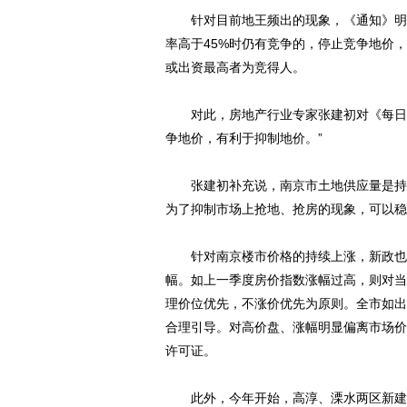
针对目前地王频出的现象，《通知》明确
率高于45%时仍有竞争的，停止竞争地价
或出资最高者为竞得人。
对此，房地产行业专家张建初对《每日经
争地价，有利于抑制地价。”
张建初补充说，南京市土地供应量是持续
为了抑制市场上抢地、抢房的现象，可以稳
针对南京楼市价格的持续上涨，新政也作
幅。如上一季度房价指数涨幅过高，则对当
理价位优先，不涨价优先为原则。全市如出
合理引导。对高价盘、涨幅明显偏离市场价
许可证。
此外，今年开始，高淳、溧水两区新建商