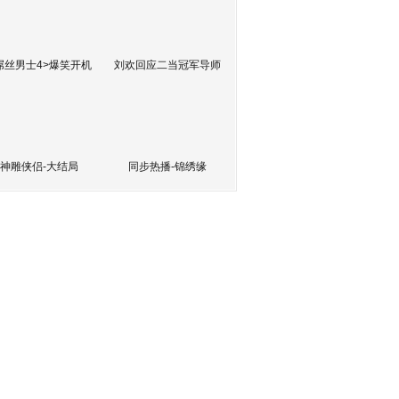
屌丝男士4>爆笑开机
刘欢回应二当冠军导师
神雕侠侣-大结局
同步热播-锦绣缘