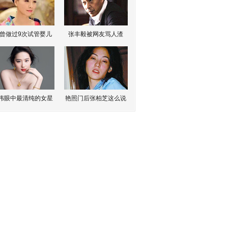
曾做过9次试管婴儿
张丰毅被网友骂人渣
伟眼中最清纯的女星
艳照门后张柏芝这么说