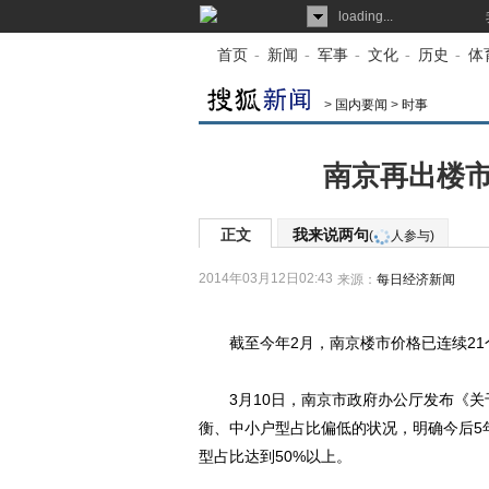
loading...
首页
-
新闻
-
军事
-
文化
-
历史
-
体
>
国内要闻
>
时事
南京再出楼市
正文
我来说两句
(
人参与)
2014年03月12日02:43
来源：
每日经济新闻
截至今年2月，南京楼市价格已连续21
3月10日，南京市政府办公厅发布《关
衡、中小户型占比偏低的状况，明确今后5年
型占比达到50%以上。