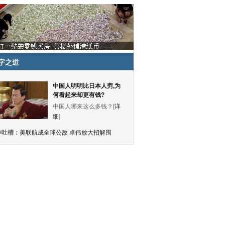
字之道
中国人明明比日本人穷,为
何看起来却更有钱?
中国人哪来这么多钱？[
详
细
]
神吐槽：
美联航成全球公敌 卓伟放大招解围