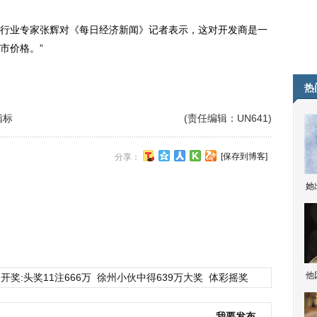
业专家张辉对《每日经济新闻》记者表示，这对开发商是一
市价格。”
热
指标
(责任编辑：UN641)
[保存到博客]
分享：
她
他
开奖:头奖11注666万
徐州小伙中得639万大奖
体彩摇奖
我要发布