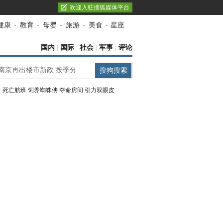
欢迎入驻搜狐媒体平台
健康
-
教育
-
母婴
-
旅游
-
美食
-
星座
国内
|
国际
|
社会
|
军事
|
评论
：
死亡航班
饲养蜘蛛侠
夺命房间
引力双眼皮