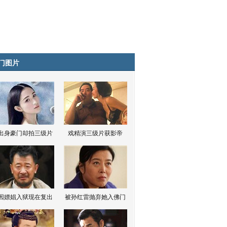
门图片
出身豪门却拍三级片
戏精演三级片获影帝
因嫖娼入狱现在复出
被孙红雷抛弃她入佛门