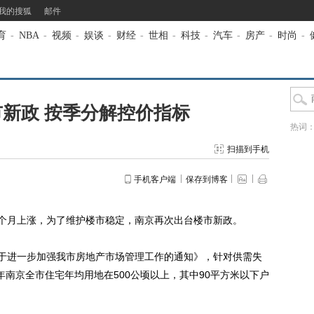
我的搜狐
邮件
育
-
NBA
-
视频
-
娱谈
-
财经
-
世相
-
科技
-
汽车
-
房产
-
时尚
-
新政 按季分解控价指标
热词
扫描到手机
手机客户端
保存到博客
个月上涨，为了维护楼市稳定，南京再次出台楼市新政。
于进一步加强我市房地产市场管理工作的通知》，针对供需失
南京全市住宅年均用地在500公顷以上，其中90平方米以下户