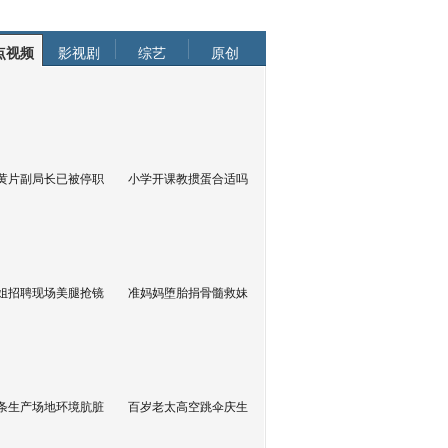
点视频
影视剧
综艺
原创
黄片副局长已被停职
小学开课教掼蛋合适吗
姐招聘现场美腿抢镜
准妈妈堕胎捐骨髓救妹
条生产场地环境肮脏
百岁老太高空跳伞庆生