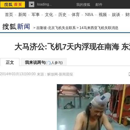
loading...
我的搜狐
邮件
首页
-
新闻
-
军事
-
文化
-
历史
-
体育
-
NBA
-
视频
-
娱谈
-
财
>
吉隆坡-北京飞机失去联系
>
14马来西亚飞机失联消息
大马济公:飞机7天内浮现在南海 
正文
我来说两句
(
人参与)
2014年03月13日00:00
来源：
解放网-新闻晨报