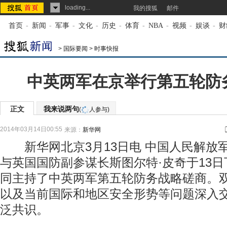
loading...
我的搜狐
邮件
首页
-
新闻
-
军事
-
文化
-
历史
-
体育
-
NBA
-
视频
-
娱谈
-
财
>
国际要闻
>
时事快报
中英两军在京举行第五轮防
正文
我来说两句
(
人参与)
2014年03月14日00:55
来源：
新华网
新华网北京3月13日电 中国人民解放
与英国国防副参谋长斯图尔特·皮奇于13
同主持了中英两军第五轮防务战略磋商。
以及当前国际和地区安全形势等问题深入
泛共识。