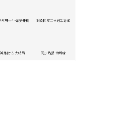
屌丝男士4>爆笑开机
刘欢回应二当冠军导师
神雕侠侣-大结局
同步热播-锦绣缘