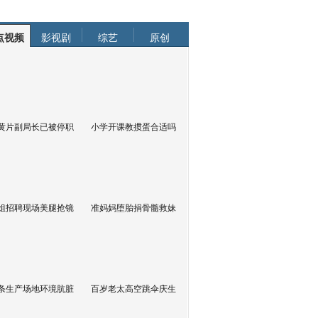
点视频
影视剧
综艺
原创
黄片副局长已被停职
小学开课教掼蛋合适吗
姐招聘现场美腿抢镜
准妈妈堕胎捐骨髓救妹
条生产场地环境肮脏
百岁老太高空跳伞庆生