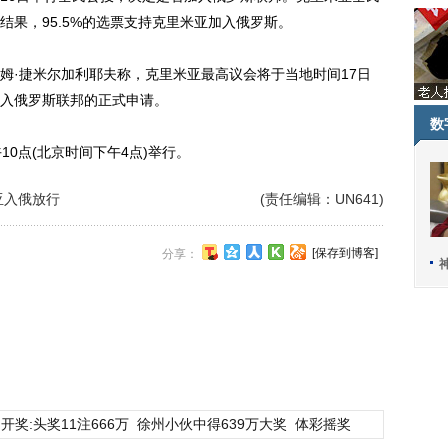
果，95.5%的选票支持克里米亚加入俄罗斯。
·捷米尔加利耶夫称，克里米亚最高议会将于当地时间17日
入俄罗斯联邦的正式申请。
数
0点(北京时间下午4点)举行。
亚入俄放行
(责任编辑：UN641)
[保存到博客]
分享：
开奖:头奖11注666万
徐州小伙中得639万大奖
体彩摇奖