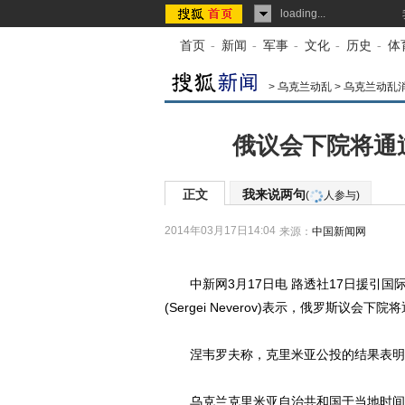
loading...
首页
-
新闻
-
军事
-
文化
-
历史
-
体
>
乌克兰动乱
>
乌克兰动乱
俄议会下院将通
正文
我来说两句
(
人参与)
2014年03月17日14:04
来源：
中国新闻网
中新网3月17日电 路透社17日援引国
(Sergei Neverov)表示，俄罗斯议
涅韦罗夫称，克里米亚公投的结果表明，
乌克兰克里米亚自治共和国于当地时间1