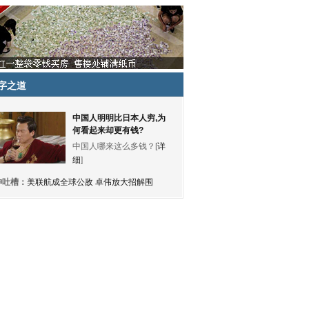
字之道
中国人明明比日本人穷,为
何看起来却更有钱?
中国人哪来这么多钱？[
详
细
]
神吐槽：
美联航成全球公敌 卓伟放大招解围