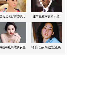
曾做过9次试管婴儿
张丰毅被网友骂人渣
伟眼中最清纯的女星
艳照门后张柏芝这么说