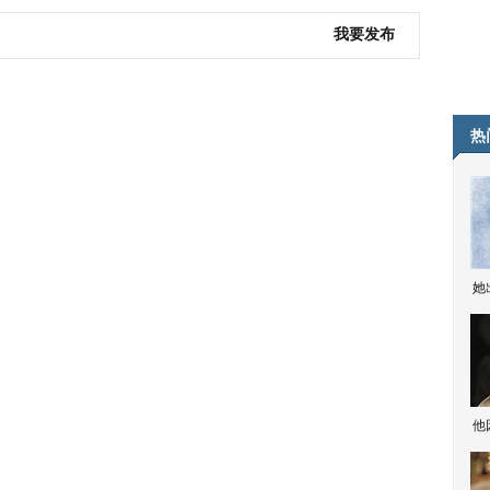
我要发布
热
她
他