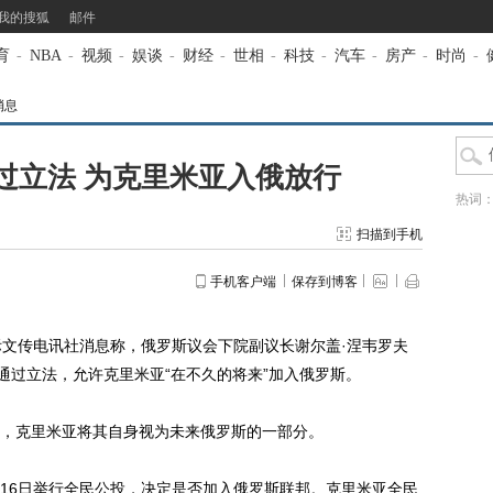
我的搜狐
邮件
育
-
NBA
-
视频
-
娱谈
-
财经
-
世相
-
科技
-
汽车
-
房产
-
时尚
-
消息
过立法 为克里米亚入俄放行
热词
扫描到手机
手机客户端
保存到博客
际文传电讯社消息称，俄罗斯议会下院副议长谢尔盖·涅韦罗夫
会下院将通过立法，允许克里米亚“在不久的将来”加入俄罗斯。
克里米亚将其自身视为未来俄罗斯的一部分。
6日举行全民公投，决定是否加入俄罗斯联邦。克里米亚全民