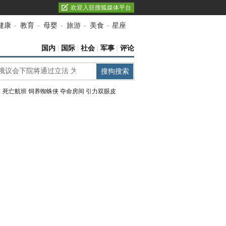
欢迎入驻搜狐媒体平台
健康
-
教育
-
母婴
-
旅游
-
美食
-
星座
国内
|
国际
|
社会
|
军事
|
评论
：
死亡航班
饲养蜘蛛侠
夺命房间
引力双眼皮