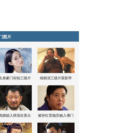
门图片
出身豪门却拍三级片
戏精演三级片获影帝
因嫖娼入狱现在复出
被孙红雷抛弃她入佛门