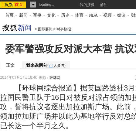
loading...
我的搜狐
邮件
首页
-
新闻
-
军事
-
文化
-
历史
-
体育
-
NBA
-
视频
-
娱谈
-
财
>
国际要闻
>
时事快报
委军警强攻反对派大本营 抗
正文
我来说两句
(
人参与)
2014年03月17日18:40
来源：
环球网
【环球网综合报道】据英国路透社3月1
拉国民警卫队于16日对被反对派占领的加
攻，誓将抗议者逐出加拉加斯广场。此前
领加拉加斯广场并以此为基地举行反对总
已长达一个半月之久。