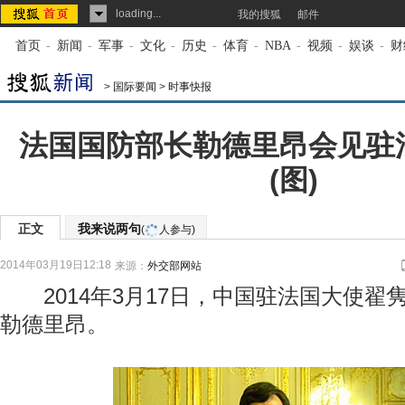
loading...
我的搜狐
邮件
首页
-
新闻
-
军事
-
文化
-
历史
-
体育
-
NBA
-
视频
-
娱谈
-
财
>
国际要闻
>
时事快报
法国国防部长勒德里昂会见驻
(图)
正文
我来说两句
(
人参与)
2014年03月19日12:18
来源：
外交部网站
2014年3月17日，中国驻法国大使翟
勒德里昂。