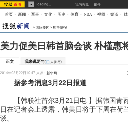
loading...
我的搜狐
邮件
首页
-
新闻
-
军事
-
文化
-
历史
-
体育
-
NBA
-
视频
-
娱谈
-
财
>
国际要闻
>
时事快报
美力促美日韩首脑会谈 朴槿惠
正文
我来说两句
(
人参与)
2014年03月22日10:47
来源：
新华网
据参考消息3月22日报道
【韩联社首尔3月21日电 】据韩国青瓦
日在记者会上透露，韩美日将于下周在荷
谈。