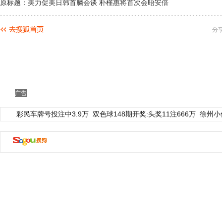
原标题：美力促美日韩首脑会谈 朴槿惠将首次会晤安倍
分
广告
彩民车牌号投注中3.9万
双色球148期开奖:头奖11注666万
徐州小