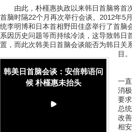
由此，朴槿惠执政以来韩日首脑将首次
首脑时隔22个月再次举行会谈。2012年5
统李明博和日本首相野田佳彦举行了首脑
系因历史问题等而持续冷淡，这导致韩日
置，而此次韩美日首脑会谈能否为韩日关
目。
韩美日首脑会谈：安倍韩语问
据
一直
候 朴槿惠未抬头
消极
要求
总统
改善
相安