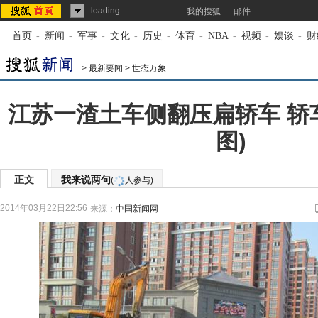
loading...
我的搜狐
邮件
首页
-
新闻
-
军事
-
文化
-
历史
-
体育
-
NBA
-
视频
-
娱谈
-
财
>
最新要闻
>
世态万象
江苏一渣土车侧翻压扁轿车 轿
图)
正文
我来说两句
(
人参与)
2014年03月22日22:56
来源：
中国新闻网