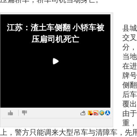
事
江苏：渣土车侧翻 小轿车被
县城
交叉
压扁司机死亡
分，
当地
在进
牌号
侧翻
后车
覆出
由于
重，
上，警方只能调来大型吊车与清障车，先