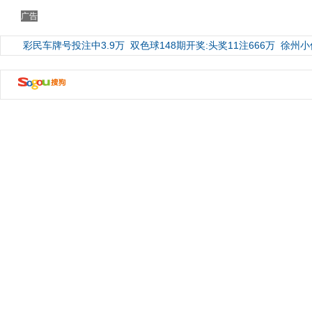
广告
彩民车牌号投注中3.9万
双色球148期开奖:头奖11注666万
徐州小