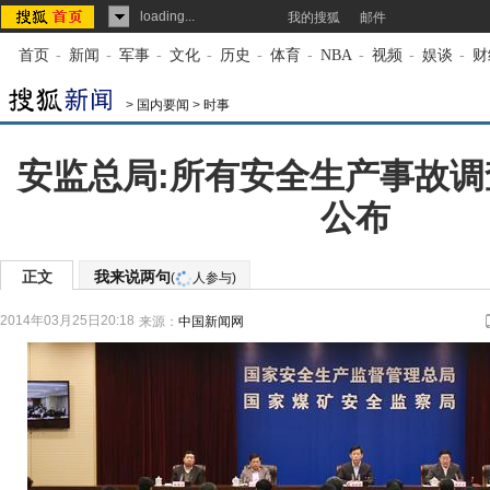
loading...
我的搜狐
邮件
首页
-
新闻
-
军事
-
文化
-
历史
-
体育
-
NBA
-
视频
-
娱谈
-
财
>
国内要闻
>
时事
安监总局:所有安全生产事故
公布
正文
我来说两句
(
人参与)
2014年03月25日20:18
来源：
中国新闻网