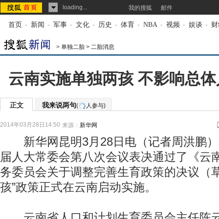
loading...
我的搜狐
邮件
首页
-
新闻
-
军事
-
文化
-
历史
-
体育
-
NBA
-
视频
-
娱谈
-
财
>
单独二胎
>
二胎消息
云南实施单独两孩 不影响总
正文
我来说两句
(
人参与)
2014年03月28日14:50
来源：
新华网
新华网昆明3月28日电（记者周洪鹏）
届人大常委会第八次会议表决通过了《云
务委员会关于调整完善生育政策的决议（草
孩”政策正式在云南启动实施。
云南省人口和计划生育委员会主任陈云