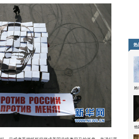
热
她
他