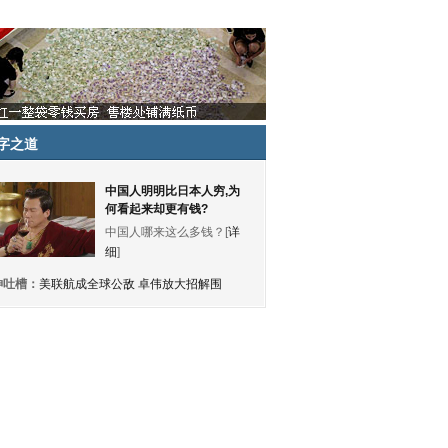
字之道
中国人明明比日本人穷,为
何看起来却更有钱?
中国人哪来这么多钱？[
详
细
]
神吐槽：
美联航成全球公敌 卓伟放大招解围