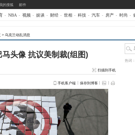
我的搜狐
邮件
育
-
NBA
-
视频
-
娱谈
-
财经
-
世相
-
科技
-
汽车
-
房产
-
时尚
-
立
>
乌克兰动乱消息
马头像 抗议美制裁(组图)
热词
扫描到手机
手机客户端
保存到博客