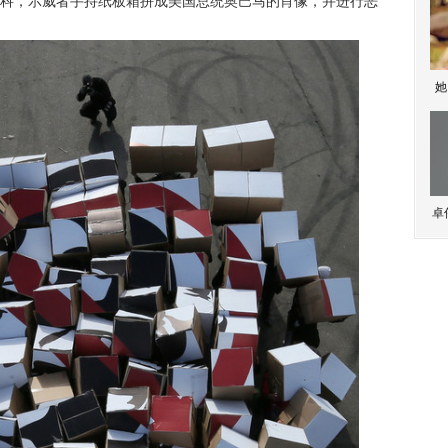
斯科，示威者手持纸板箱拼成美国总统奥巴马的肖像，并进行恶
她
卓