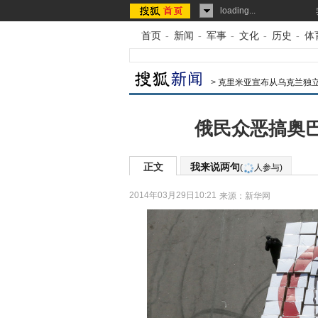
loading...
首页
-
新闻
-
军事
-
文化
-
历史
-
体
>
克里米亚宣布从乌克兰独
俄民众恶搞奥巴
正文
我来说两句
(
人参与)
2014年03月29日10:21
来源：
新华网