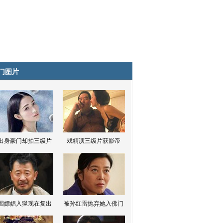
门图片
出身豪门却拍三级片
戏精演三级片获影帝
因嫖娼入狱现在复出
被孙红雷抛弃她入佛门