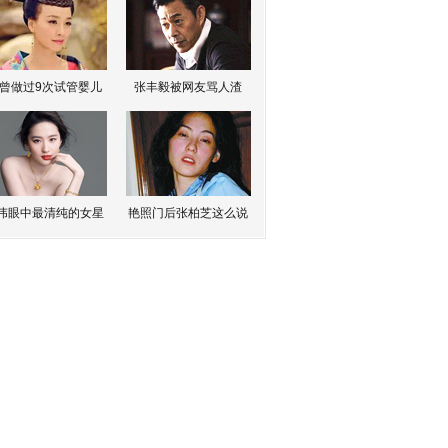
曾做过9次试管婴儿
张丰毅被网友骂人渣
伟眼中最清纯的女星
艳照门后张柏芝这么说