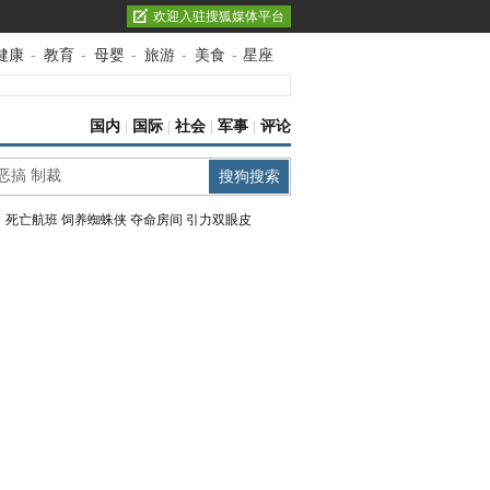
欢迎入驻搜狐媒体平台
健康
-
教育
-
母婴
-
旅游
-
美食
-
星座
国内
|
国际
|
社会
|
军事
|
评论
：
死亡航班
饲养蜘蛛侠
夺命房间
引力双眼皮