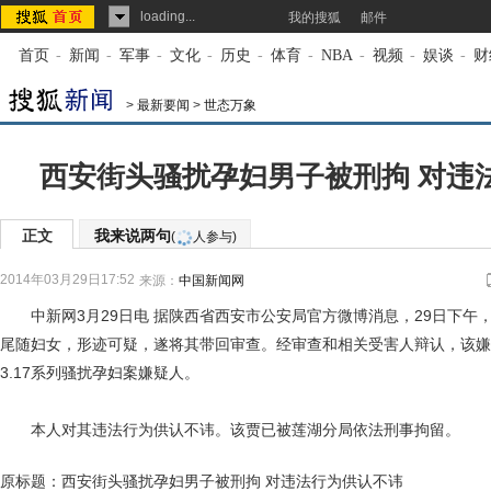
loading...
我的搜狐
邮件
首页
-
新闻
-
军事
-
文化
-
历史
-
体育
-
NBA
-
视频
-
娱谈
-
财
>
最新要闻
>
世态万象
西安街头骚扰孕妇男子被刑拘 对违
正文
我来说两句
(
人参与)
2014年03月29日17:52
来源：
中国新闻网
中新网3月29日电 据陕西省西安市公安局官方微博消息，29日下午
尾随妇女，形迹可疑，遂将其带回审查。经审查和相关受害人辩认，该嫌
3.17系列骚扰孕妇案嫌疑人。
本人对其违法行为供认不讳。该贾已被莲湖分局依法刑事拘留。
原标题：西安街头骚扰孕妇男子被刑拘 对违法行为供认不讳