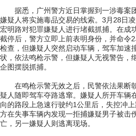
据悉，广州警方近日掌握到一涉毒案团
嫌疑人将实施毒品交易的线索。3月28日
宏明路对犯罪嫌疑人进行堵截抓捕。在成
截停后，警方立即上前表明身份，并命令
检查，但嫌疑人突然启动车辆，驾车加速
状，依法鸣枪示警，但嫌疑人无视警告，
企图摆脱抓捕。
在鸣枪示警无效之后，民警依法果断朝
疑人随即驾车夺路逃窜。嫌疑人所开车辆
向的路段上急速行驶约1公里后，失控冲
方在失事车辆内发现一拒捕嫌疑男子被击
亡，另一嫌疑人则逃离现场。