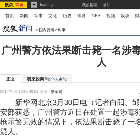
loading...
我的搜狐
邮件
首页
-
新闻
-
军事
-
文化
-
历史
-
体育
-
NBA
-
视频
-
娱谈
-
财
>
国内要闻
>
时事
广州警方依法果断击毙一名涉
人
正文
我来说两句
(
人参与)
2014年03月30日09:22
来源：
新华网
新华网北京3月30日电（记者白阳、邹
安部获悉，广州警方近日在处置一起涉毒
枪示警无效的情况下，依法果断击毙了一
疑人。