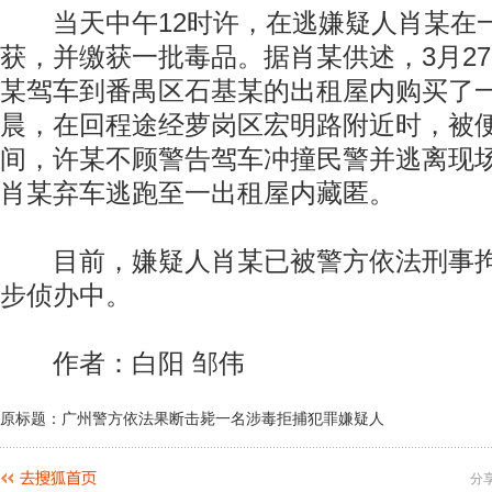
当天中午12时许，在逃嫌疑人肖某在
获，并缴获一批毒品。据肖某供述，3月2
某驾车到番禺区石基某的出租屋内购买了一
晨，在回程途经萝岗区宏明路附近时，被
间，许某不顾警告驾车冲撞民警并逃离现
肖某弃车逃跑至一出租屋内藏匿。
目前，嫌疑人肖某已被警方依法刑事拘
步侦办中。
作者：白阳 邹伟
原标题：广州警方依法果断击毙一名涉毒拒捕犯罪嫌疑人
分