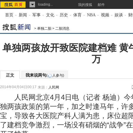
loading...
我的搜狐
邮件
首页
-
新闻
-
军事
-
文化
-
历史
-
体育
-
NBA
-
视频
-
娱谈
-
财
>
单独二胎
>
二胎消息
单独两孩放开致医院建档难 黄
万
正文
我来说两句
(
人参与)
2014年04月04日00:17
来源：
人民网
人民网北京4月4日电（记者 杨迪）今
独两孩政策的第一年，加之时逢马年，许
宝，导致各大医院产科人满为患，床位超
了建档竞争激烈，一场没有硝烟的“战争”