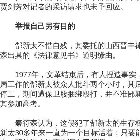
贾剑芳对记者的采访请求也未予回应。
举报自己另有目的
郜新太不惜自残，其委托的山西晋丰律
森出具的《法律意见书》道明缘由。
1977年，文革结束后，有人捏造事实
局工作的郜新太被众人批斗两个小时，其
停工，期间遭保卫股捆绑殴打，并不准郜
其参加高考。
秦符森认为，这侵犯了郜新太的生存权
新太30多年来一直为一个目标活着：只要