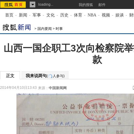
loading...
我的搜狐
邮件
首页
-
新闻
-
军事
-
文化
-
历史
-
体育
-
NBA
-
视频
-
娱谈
-
财
>
国内要闻
>
时事
山西一国企职工3次向检察院
款
正文
我来说两句
(
人参与)
2014年04月10日13:43
来源：
中国新闻网