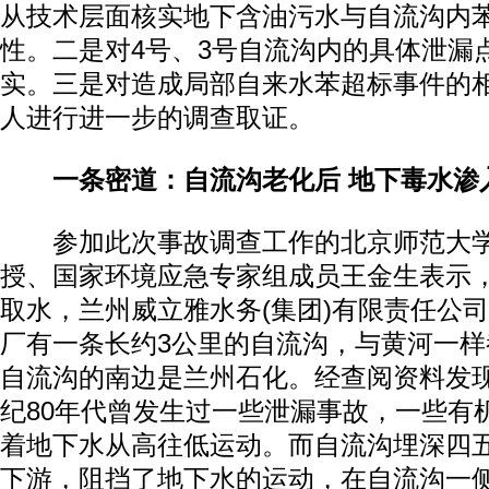
从技术层面核实地下含油污水与自流沟内
性。二是对4号、3号自流沟内的具体泄漏
实。三是对造成局部自来水苯超标事件的
人进行进一步的调查取证。
一条密道：自流沟老化后 地下毒水渗
参加此次事故调查工作的北京师范大学
授、国家环境应急专家组成员王金生表示
取水，兰州威立雅水务(集团)有限责任公
厂有一条长约3公里的自流沟，与黄河一
自流沟的南边是兰州石化。经查阅资料发
纪80年代曾发生过一些泄漏事故，一些有
着地下水从高往低运动。而自流沟埋深四
下游，阻挡了地下水的运动，在自流沟一