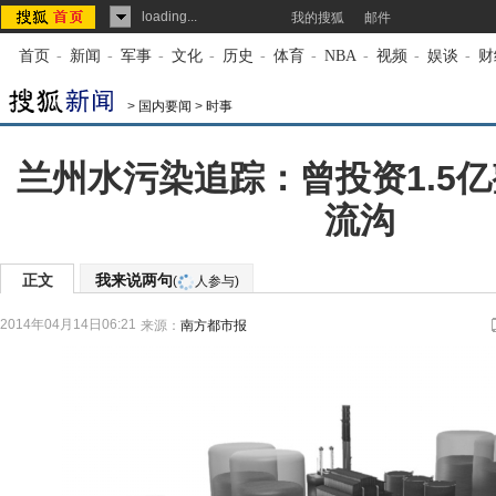
loading...
我的搜狐
邮件
首页
-
新闻
-
军事
-
文化
-
历史
-
体育
-
NBA
-
视频
-
娱谈
-
财
>
国内要闻
>
时事
兰州水污染追踪：曾投资1.5
流沟
正文
我来说两句
(
人参与)
2014年04月14日06:21
来源：
南方都市报