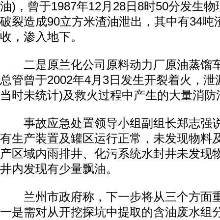
油)，曾于1987年12月28日8时50分发
破裂造成90立方米渣油泄出，其中有34吨
收，渗入地下。
二是原兰化公司原料动力厂原油蒸馏车间
总管曾于2002年4月3日发生开裂着火，泄
当时未统计)及救火过程中产生的大量消防
事故应急处置领导小组副组长郑志强说
有生产装置及罐区运行正常，未发现物料
产区域内雨排井、化污系统水封井未发现
井内发现有少量飘油。
兰州市政府称，下一步将从三个方面重
一是需对从开挖探坑中提取的含油废水组