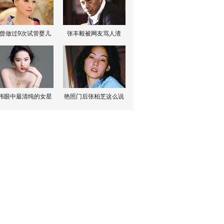
曾做过9次试管婴儿
张丰毅被网友骂人渣
伟眼中最清纯的女星
艳照门后张柏芝这么说