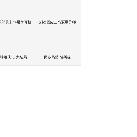
屌丝男士4>爆笑开机
刘欢回应二当冠军导师
神雕侠侣-大结局
同步热播-锦绣缘