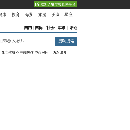
欢迎入驻搜狐媒体平台
健康
-
教育
-
母婴
-
旅游
-
美食
-
星座
国内
|
国际
|
社会
|
军事
|
评论
：
死亡航班
饲养蜘蛛侠
夺命房间
引力双眼皮