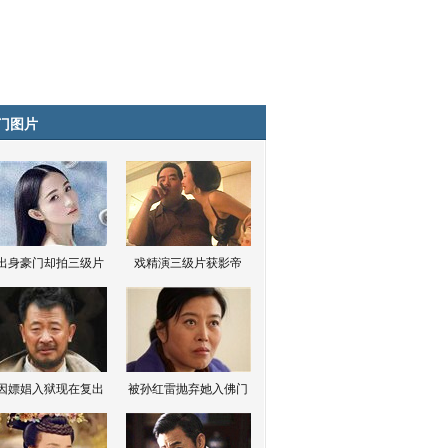
门图片
出身豪门却拍三级片
戏精演三级片获影帝
因嫖娼入狱现在复出
被孙红雷抛弃她入佛门