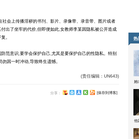
在社会上传播淫秽的书刊、影片、录像带、录音带、图片或者
某付出了坐牢的代价,但即便如此,女教师李某因隐私被公开造成
平复。
热
范意识,要学会保护自己,尤其是要保护自己的性隐私。特别
切勿因一时冲动,导致终生遗憾。
(责任编辑：UN643)
她
[保存到博客]
分享：
他