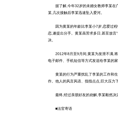
据了解,今年32岁的未婚女教师李某在广
某,几次接触后李某迅速坠入爱河。
因为黄某的年龄比李某小7岁,恋爱过程中
恋,遂提出分手。黄某虽苦求多日,甚至放言
决。
2012年8月至9月间,黄某为发泄不满,
电子邮件、手机短信等方式发送给李某的家
黄某的行为严重扰乱了李某的工作和生活
作。他人的风言风语、指指点点,巨大压力
最终,经过亲朋好友的劝解,李某毅然决
■法官寄语