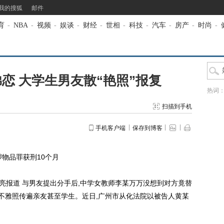
我的搜狐
邮件
育
-
NBA
-
视频
-
娱谈
-
财经
-
世相
-
科技
-
汽车
-
房产
-
时尚
-
恋 大学生男友散“艳照”报复
热词
扫描到手机
手机客户端
保存到博客
物品罪获刑10个月
亮报道 与男友提出分手后,中学女教师李某万万没想到对方竟替
的不雅照传遍亲友甚至学生。近日,广州市从化法院以被告人黄某
。