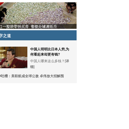
字之道
中国人明明比日本人穷,为
何看起来却更有钱?
中国人哪来这么多钱？[
详
细
]
神吐槽：
美联航成全球公敌 卓伟放大招解围