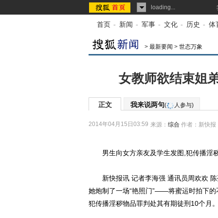
loading...
首页
-
新闻
-
军事
-
文化
-
历史
-
体
>
最新要闻
>
世态万象
女教师欲结束姐弟
正文
我来说两句
(
人参与)
2014年04月15日03:59
来源：
综合
作者：新快报
男生向女方亲友及学生发图,犯传播淫秽
新快报讯 记者李海强 通讯员周欢欢 陈
她炮制了一场“艳照门”——将蜜运时拍下
犯传播淫秽物品罪判处其有期徒刑10个月