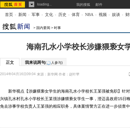
loading...
我的搜狐
邮件
首页
-
新闻
-
军事
-
文化
-
历史
-
体育
-
NBA
-
视频
-
娱谈
-
财
>
国内要闻
>
时事
海南孔水小学校长涉嫌猥亵女
正文
我来说两句
(
人参与)
2014年04月16日09:04
来源：
新华网
作者：赵叶苹
新华视点【涉嫌猥亵女学生的海南孔水小学校长王某强被免职】针对
兴镇孔水村孔水小学校长王某强涉嫌猥亵女学生一事，澄迈县政府15日晚
免去涉事学校负责人王某强的相应职务，具体案情警方正在进一步侦查中