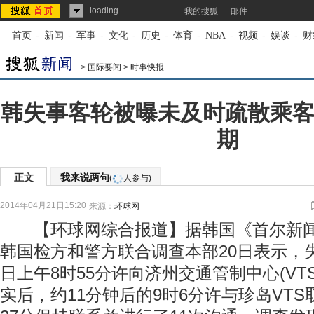
loading...
我的搜狐
邮件
首页
-
新闻
-
军事
-
文化
-
历史
-
体育
-
NBA
-
视频
-
娱谈
-
财
>
国际要闻
>
时事快报
韩失事客轮被曝未及时疏散乘客
期
正文
我来说两句
(
人参与)
2014年04月21日15:20
来源：
环球网
【环球网综合报道】据韩国《首尔新闻》
韩国检方和警方联合调查本部20日表示，失
日上午8时55分许向济州交通管制中心(VT
实后，约11分钟后的9时6分许与珍岛VTS