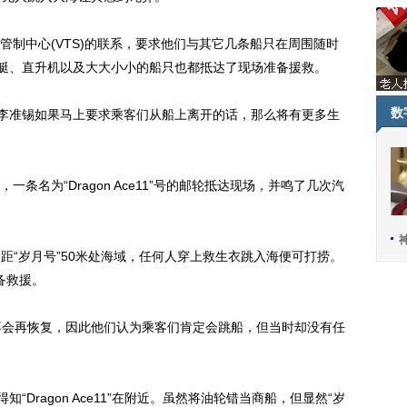
中心(VTS)的联系，要求他们与其它几条船只在周围随时
潜艇、直升机以及大大小小的船只也都抵达了现场准备援救。
数
李准锡如果马上要求乘客们从船上离开的话，那么将有更多生
为“Dragon Ace11”号的邮轮抵达现场，并鸣了几次汽
”抵达距“岁月号”50米处海域，任何人穿上救生衣跳入海便可打捞。
备救援。
会再恢复，因此他们认为乘客们肯定会跳船，但当时却没有任
Dragon Ace11”在附近。虽然将油轮错当商船，但显然“岁