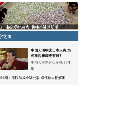
字之道
中国人明明比日本人穷,为
何看起来却更有钱?
中国人哪来这么多钱？[
详
细
]
神吐槽：
美联航成全球公敌 卓伟放大招解围