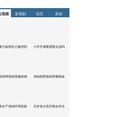
点视频
影视剧
综艺
原创
黄片副局长已被停职
小学开课教掼蛋合适吗
姐招聘现场美腿抢镜
准妈妈堕胎捐骨髓救妹
条生产场地环境肮脏
百岁老太高空跳伞庆生