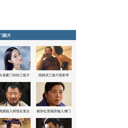
门图片
出身豪门却拍三级片
戏精演三级片获影帝
因嫖娼入狱现在复出
被孙红雷抛弃她入佛门