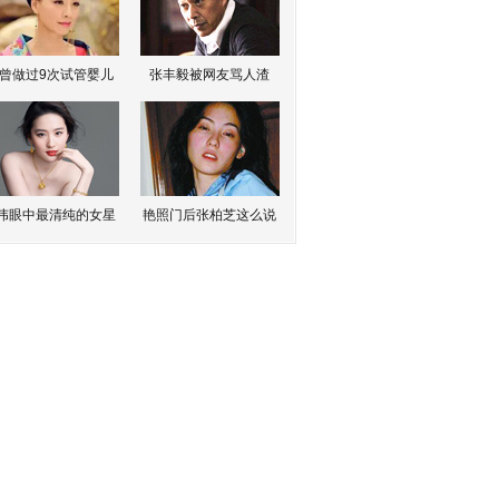
曾做过9次试管婴儿
张丰毅被网友骂人渣
伟眼中最清纯的女星
艳照门后张柏芝这么说