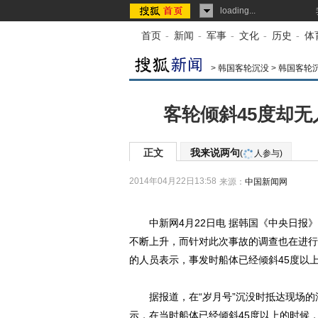
loading...
首页
-
新闻
-
军事
-
文化
-
历史
-
体
>
韩国客轮沉没
>
韩国客轮
客轮倾斜45度却无
正文
我来说两句
(
人参与)
2014年04月22日13:58
来源：
中国新闻网
中新网4月22日电 据韩国《中央日报》网
不断上升，而针对此次事故的调查也在进行
的人员表示，事发时船体已经倾斜45度以
据报道，在“岁月号”沉没时抵达现场的油船DO
示，在当时船体已经倾斜45度以上的时候