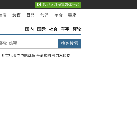
欢迎入驻搜狐媒体平台
健康
-
教育
-
母婴
-
旅游
-
美食
-
星座
国内
|
国际
|
社会
|
军事
|
评论
：
死亡航班
饲养蜘蛛侠
夺命房间
引力双眼皮