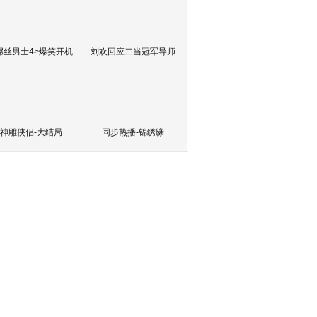
屌丝男士4>爆笑开机
刘欢回应二当冠军导师
神雕侠侣-大结局
同步热播-锦绣缘