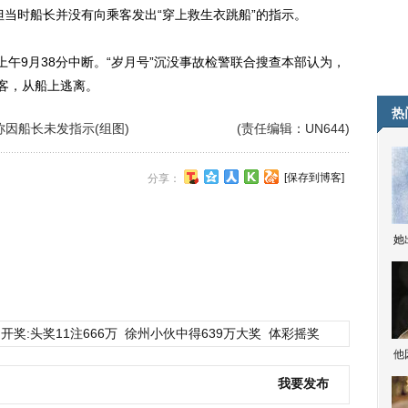
但当时船长并没有向乘客发出“穿上救生衣跳船”的指示。
午9月38分中断。“岁月号”沉没事故检警联合搜查本部认为，
乘客，从船上逃离。
热
称因船长未发指示(组图)
(责任编辑：UN644)
[保存到博客]
分享：
她
开奖:头奖11注666万
徐州小伙中得639万大奖
体彩摇奖
他
我要发布