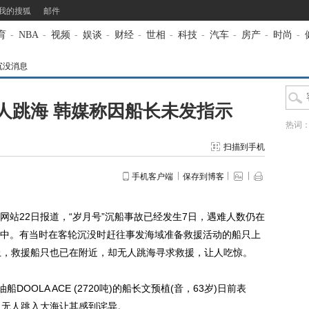
我的搜狐
邮件
育
-
NBA
-
视频
-
娱谈
-
财经
-
世相
-
科技
-
汽车
-
房产
-
时尚
-
沉没消息
人跳海 韩媒称因船长未发指示
热词
扫描到手机
手机客户端
保存到博客
站22日报道，“岁月号”沉船事故已经发生7日，遇难人数仍在
中。有当时在客轮沉没时赶往事发海域准备救援活动的船只上
上，救援船只也已在附近，却无人跳海寻求救援，让人吃惊。
OLA ACE (2720吨)的船长文预植(音，63岁)日前表
，无人跳入大海让其感到诧异。