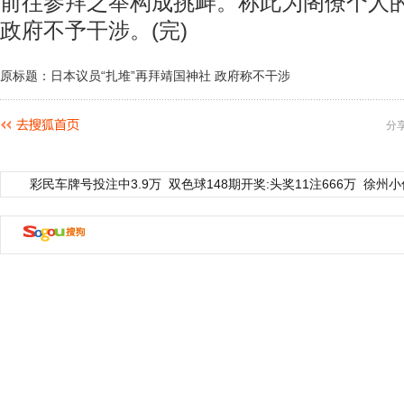
前往参拜之举构成挑衅。称此为阁僚个人
政府不予干涉。(完)
原标题：日本议员“扎堆”再拜靖国神社 政府称不干涉
分
彩民车牌号投注中3.9万
双色球148期开奖:头奖11注666万
徐州小