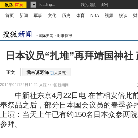
loading...
我的搜狐
邮件
首页
-
新闻
-
军事
-
文化
-
历史
-
体育
-
NBA
-
视频
-
娱谈
-
财
>
国际要闻
>
时事快报
日本议员“扎堆”再拜靖国神社
正文
我来说两句
(
人参与)
2014年04月22日14:21
来源：
中国新闻网
中新社东京4月22日电 在首相安倍此
奉祭品之后，部分日本国会议员的春季参拜“
上演：当天上午已有约150名日本众参两
参拜。